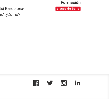
Formación
ts) Barcelona-
clases de baile
ino” ¿Cómo?