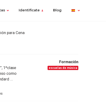
tas
Identifícate
Blog
ión para Cena
Formación
, 1ºclase
escuelas de música
greso como
dard ...
es