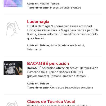
Actúa en:
Madrid,
Toledo
Tipos de evento:
Presentaciones, Eventos
Ludomagia
El Taller de magia “Ludomagia” es una actividad
lúdica, una iniciación a la Magia para niños a partir de
9 años, ese mundo de lo maravilloso y desconocido,
que a través ...
Actúa en:
Toledo
, Avila, Guadalajara, Madrid,
Salamanca
BACAMBÉ percusión
BACAMBÉ percusión ofrece clases de: Batería Cajón
Flamenco Caja Djembé Solfeo XILÓFONO
(próximamente) Ritmos Flamencos Ritmos ...
Actúa en:
Toledo
Tipos de evento:
Conciertos, Despedidas de soltera
Clases de Técnica Vocal
Se dan clases de técnica vocal para solistas y