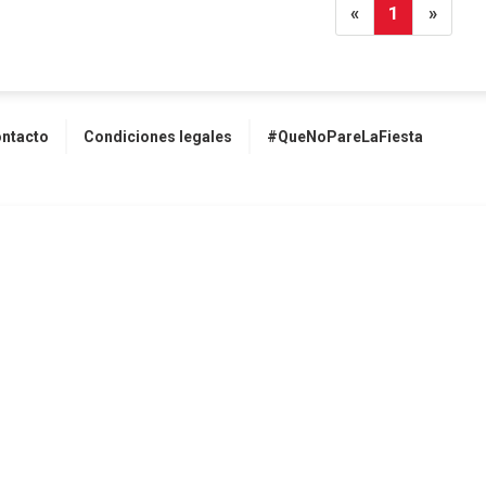
«
1
»
ntacto
Condiciones legales
#QueNoPareLaFiesta