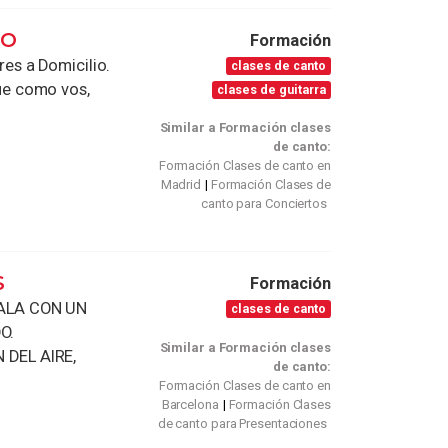
TO
Formación
es a Domicilio.
clases de canto
e como vos,
clases de guitarra
Similar a Formación clases
de canto:
Formación Clases de canto en
Madrid
Formación Clases de
canto para Conciertos
S
Formación
ALA CON UN
clases de canto
O.
Similar a Formación clases
DEL AIRE,
de canto:
Formación Clases de canto en
Barcelona
Formación Clases
de canto para Presentaciones