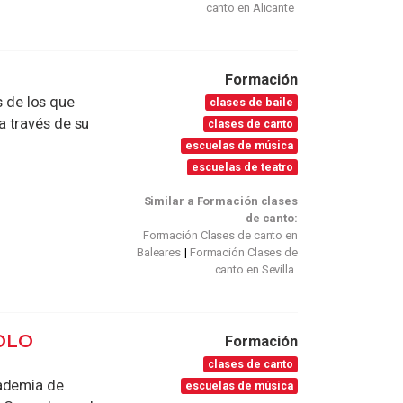
canto en Alicante
Formación
s de los que
clases de baile
 través de su
clases de canto
escuelas de música
escuelas de teatro
Similar a Formación clases
de canto:
Formación Clases de canto en
Baleares
Formación Clases de
canto en Sevilla
OLO
Formación
clases de canto
cademia de
escuelas de música