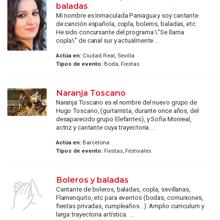
baladas
Mi nombre es Inmaculada Paniagua y soy cantante
de canción española, copla, boleros, baladas, etc.
He sido concursante del programa \"Se llama
copla\" de canal sur y actualmente ...
Actúa en:
Ciudad Real, Sevilla
Tipos de evento:
Boda, Fiestas
Naranja Toscano
Naranja Toscano es el nombre del nuevo grupo de
Hugo Toscano, (guitarrista, durante once años, del
desaparecido grupo Elefantes), y Sofía Monreal,
actriz y cantante cuya trayectoria ...
Actúa en:
Barcelona
Tipos de evento:
Fiestas, Festivales
Boleros y baladas
Cantante de boleros, baladas, copla, sevillanas,
Flamenquito, etc para eventos (bodas, comuniones,
fiestas privadas, cumpleaños...). Amplio curriculum y
larga trayectoria artística. ...