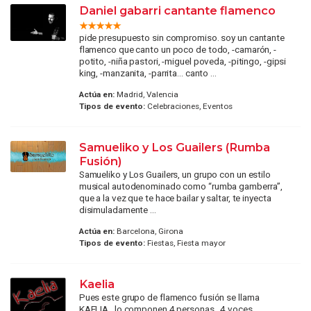
Daniel gabarri cantante flamenco
pide presupuesto sin compromiso. soy un cantante
flamenco que canto un poco de todo, -camarón, -
potito, -niña pastori, -miguel poveda, -pitingo, -gipsi
king, -manzanita, -parrita... canto ...
Actúa en:
Madrid, Valencia
Tipos de evento:
Celebraciones, Eventos
Samueliko y Los Guailers (Rumba
Fusión)
Samueliko y Los Guailers, un grupo con un estilo
musical autodenominado como “rumba gamberra”,
que a la vez que te hace bailar y saltar, te inyecta
disimuladamente ...
Actúa en:
Barcelona, Girona
Tipos de evento:
Fiestas, Fiesta mayor
Kaelia
Pues este grupo de flamenco fusión se llama
KAELIA , lo componen 4 personas , 4 voces