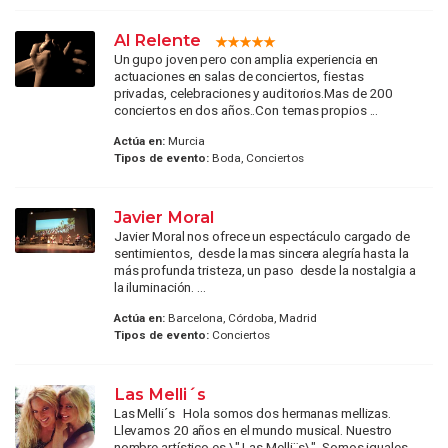
Al Relente
Un gupo joven pero con amplia experiencia en
actuaciones en salas de conciertos, fiestas
privadas, celebraciones y auditorios.Mas de 200
conciertos en dos años..Con temas propios ...
Actúa en:
Murcia
Tipos de evento:
Boda, Conciertos
Javier Moral
Javier Moral nos ofrece un espectáculo cargado de
sentimientos, desde la mas sincera alegría hasta la
más profunda tristeza, un paso desde la nostalgia a
la iluminación. ...
Actúa en:
Barcelona, Córdoba, Madrid
Tipos de evento:
Conciertos
Las Melli´s
Las Melli´s Hola somos dos hermanas mellizas.
Llevamos 20 años en el mundo musical. Nuestro
nombre artístico es \" Las Melli¨s\". Somos iguales