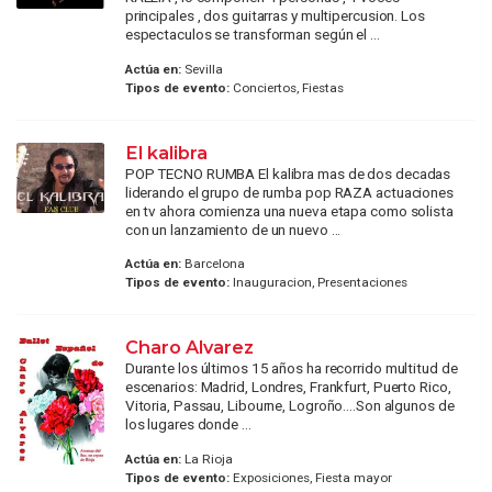
principales , dos guitarras y multipercusion. Los
espectaculos se transforman según el ...
Actúa en:
Sevilla
Tipos de evento:
Conciertos, Fiestas
El kalibra
POP TECNO RUMBA El kalibra mas de dos decadas
liderando el grupo de rumba pop RAZA actuaciones
en tv ahora comienza una nueva etapa como solista
con un lanzamiento de un nuevo ...
Actúa en:
Barcelona
Tipos de evento:
Inauguracion, Presentaciones
Charo Alvarez
Durante los últimos 15 años ha recorrido multitud de
escenarios: Madrid, Londres, Frankfurt, Puerto Rico,
Vitoria, Passau, Libourne, Logroño....Son algunos de
los lugares donde ...
Actúa en:
La Rioja
Tipos de evento:
Exposiciones, Fiesta mayor