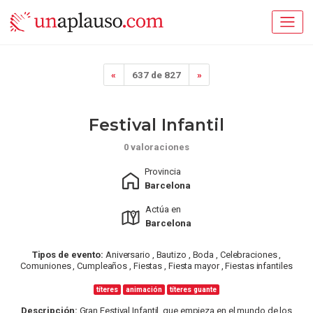
«
637 de 827
»
Festival Infantil
0 valoraciones
Provincia
Barcelona
Actúa en
Barcelona
Tipos de evento:
Aniversario , Bautizo , Boda , Celebraciones ,
Comuniones , Cumpleaños , Fiestas , Fiesta mayor , Fiestas infantiles
títeres
animación
títeres guante
Descripción:
Gran Festival Infantil, que empieza en el mundo de los