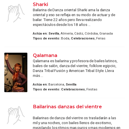
Sharki
Bailarina de Danza oriental Sharki ama la danza
oriental y eso se refleja en su modo de actuar y de
bailar. Tiene 22 años pero lleva realizando
espectáculos desde los 18 años ...
Actúa en:
Sevilla
, Almería, Cádiz, Córdoba, Granada
Tipos de evento:
Boda,
Celebraciones
, Ferias
Qalamana
Qalamana es bailarina y profesora de bailes latinos,
bailes de salón, danza del vientre, folklore egipcio,
Danza Tribal Fusión y American Tribal Style. Lleva
más ...
Actúa en:
Barcelona,
Sevilla
Tipos de evento:
Celebraciones
, Fiestas
Bailarinas danzas del vientre
Bailarinas de danza del vientre os trasladarán a las
mil y una noches, con bailes llenos de exotismo,
mezclando los ritmos mas puros y mas modernos en