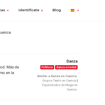
tas
Identifícate
Blog
Cuenca
Danza
wood. Más de
folklore
danza oriental
mo en la
Similar a Danza en Cuenca:
Grupos Teatro en Cuenca
Espectáculos de Magia en
Cuenca