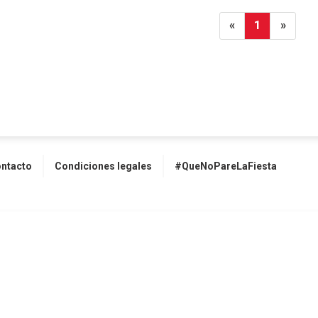
«
1
»
ntacto
Condiciones legales
#QueNoPareLaFiesta