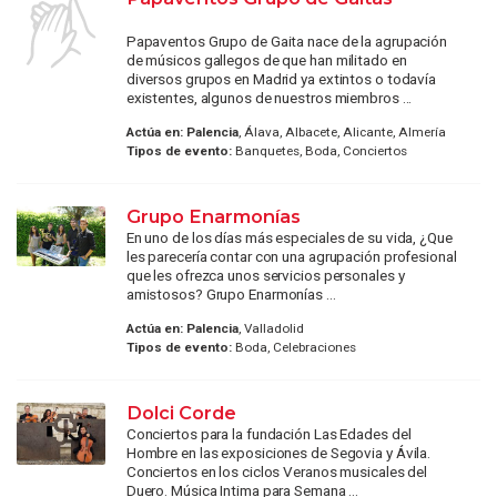
Papaventos Grupo de Gaita nace de la agrupación
de músicos gallegos de que han militado en
diversos grupos en Madrid ya extintos o todavía
existentes, algunos de nuestros miembros ...
Actúa en:
Palencia
, Álava, Albacete, Alicante, Almería
Tipos de evento:
Banquetes, Boda, Conciertos
Grupo Enarmonías
En uno de los días más especiales de su vida, ¿Que
les parecería contar con una agrupación profesional
que les ofrezca unos servicios personales y
amistosos? Grupo Enarmonías ...
Actúa en:
Palencia
, Valladolid
Tipos de evento:
Boda, Celebraciones
Dolci Corde
Conciertos para la fundación Las Edades del
Hombre en las exposiciones de Segovia y Ávila.
Conciertos en los ciclos Veranos musicales del
Duero. Música Intima para Semana ...