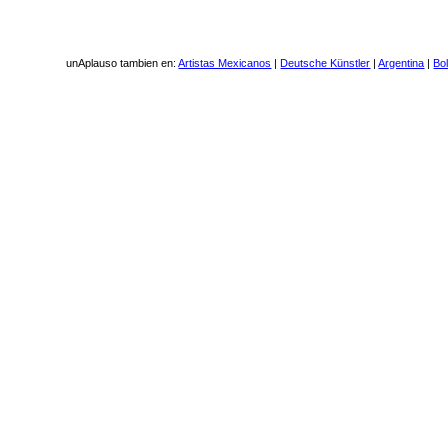
unAplauso tambien en:
Artistas Mexicanos
|
Deutsche Künstler
|
Argentina
|
Bol