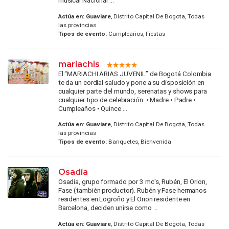
musical Nacional ...
Actúa en:
Guaviare
, Distrito Capital De Bogota, Todas
las provincias
Tipos de evento:
Cumpleaños, Fiestas
mariachis
El “MARIACHI ARIAS JUVENIL” de Bogotá Colombia
te da un cordial saludo y pone a su disposición en
cualquier parte del mundo, serenatas y shows para
cualquier tipo de celebración: • Madre • Padre •
Cumpleaños • Quince ...
Actúa en:
Guaviare
, Distrito Capital De Bogota, Todas
las provincias
Tipos de evento:
Banquetes, Bienvenida
Osadía
Osadia, grupo formado por 3 mc's, Rubén, El Orion,
Fase (también productor). Rubén y Fase hermanos
residentes en Logroño y El Orion residente en
Barcelona, deciden unirse como ...
Actúa en:
Guaviare
, Distrito Capital De Bogota, Todas