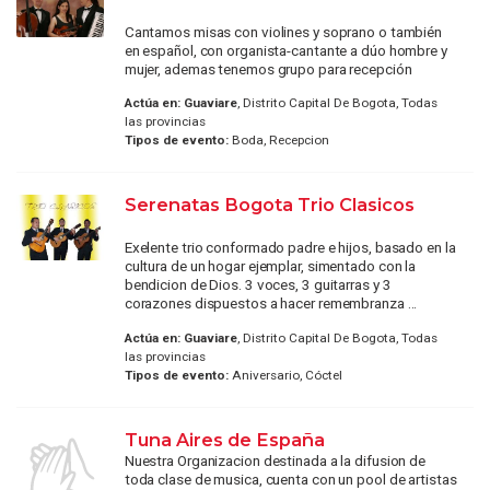
Cantamos misas con violines y soprano o también
en español, con organista-cantante a dúo hombre y
mujer, ademas tenemos grupo para recepción
Actúa en:
Guaviare
, Distrito Capital De Bogota, Todas
las provincias
Tipos de evento:
Boda, Recepcion
Serenatas Bogota Trio Clasicos
Exelente trio conformado padre e hijos, basado en la
cultura de un hogar ejemplar, simentado con la
bendicion de Dios. 3 voces, 3 guitarras y 3
corazones dispuestos a hacer remembranza ...
Actúa en:
Guaviare
, Distrito Capital De Bogota, Todas
las provincias
Tipos de evento:
Aniversario, Cóctel
Tuna Aires de España
Nuestra Organizacion destinada a la difusion de
toda clase de musica, cuenta con un pool de artistas