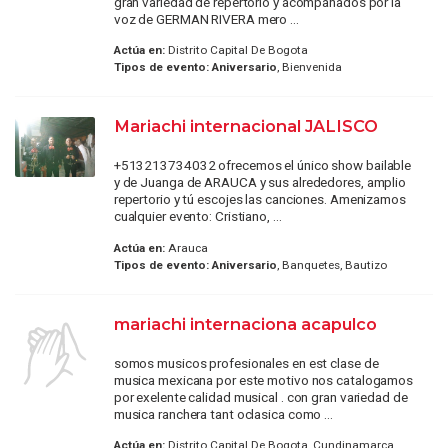
gran variedad de repertorio y acompañados por la
voz de GERMAN RIVERA mero ...
Actúa en:
Distrito Capital De Bogota
Tipos de evento:
Aniversario
, Bienvenida
Mariachi internacional JALISCO
+513213734032 ofrecemos el único show bailable
y de Juanga de ARAUCA y sus alrededores, amplio
repertorio y tú escojes las canciones. Amenizamos
cualquier evento: Cristiano, ...
Actúa en:
Arauca
Tipos de evento:
Aniversario
, Banquetes, Bautizo
mariachi internaciona acapulco
somos musicos profesionales en est clase de
musica mexicana por este motivo nos catalogamos
por exelente calidad musical . con gran variedad de
musica ranchera tant oclasica como ...
Actúa en:
Distrito Capital De Bogota, Cundinamarca