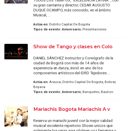
TODOS LOS TIEMPOS, “EXCELENCIA LATINA” , con
su gran cantante y director, CESAR AUGUSTO
DUQUE OCAMPO, más conocido, en el ámbito
Musical, ...
Actúa en:
Distrito Capital De Bogota
Tipos de evento:
Aniversario
, Presentaciones
Show de Tango y clases en Colo
DANIEL SÁNCHEZ Instructor y Coreógrafo de la
ciudad de Bogotá con más de 14 años de
experiencia en danza, inició en uno de los
componentes artísticos del IDRD Tejedores ...
Actúa en:
Arauca, Distrito Capital De Bogota, Bolivar,
Boyaca
Tipos de evento:
Aniversario
, Banquetes, Bautizo
Mariachis Bogota Mariachis A v
Reserva un mariachi juvenil con la mejor calidad
musical excelente repertorio Shows unicos que
solamente los veras aqui vilolines voz femenina y