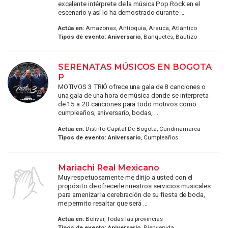
excelente intérprete de la música Pop Rock en el
escenario y así lo ha demostrado durante ...
Actúa en:
Amazonas, Antioquia, Arauca, Atlántico
Tipos de evento:
Aniversario
, Banquetes, Bautizo
SERENATAS MÚSICOS EN BOGOTA
P
MOTIVOS 3 TRIÓ ofrece una gala de 8 canciones o
una gala de una hora de música donde se interpreta
de 15 a 20 canciones para todo motivos como
cumpleaños, aniversario, bodas, ...
Actúa en:
Distrito Capital De Bogota, Cundinamarca
Tipos de evento:
Aniversario
, Cumpleaños
Mariachi Real Mexicano
Muy respetuosamente me dirijo a usted con el
propósito de ofrecerle nuestros servicios musicales
para amenizar la cerebración de su fiesta de boda,
me permito resaltar que será ...
Actúa en:
Bolivar, Todas las provincias
Tipos de evento:
Aniversario
, Bienvenida