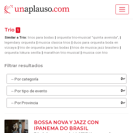
Trio
1
Similar a Trio:
trios para bodas
orquesta trio-musical "quinta avenida",
legendary orquesta
musica clasica trios
duos para orquesta boda en
vizcaya
trio de orquesta para las bodas
trios de musica jazz brasilero
orquesta lokura sevilla
marathon trio musical
musica con trio
Filtrar resultados
BOSSA NOVA Y JAZZ CON
IPANEMA DO BRASIL