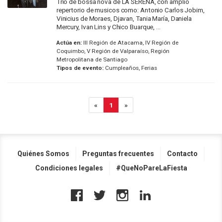
Trío de bossa nova de LA SERENA, con amplio
repertorio de musicos como: Antonio Carlos Jobim,
Vinicius de Moraes, Djavan, Tania María, Daniela
Mercury, Ivan Lins y Chico Buarque, ...
Actúa en:
III Región de Atacama, IV Región de
Coquimbo, V Región de Valparaíso, Región
Metropolitana de Santiago
Tipos de evento:
Cumpleaños, Ferias
«
1
»
Quiénes Somos
Preguntas frecuentes
Contacto
Condiciones legales
#QueNoPareLaFiesta