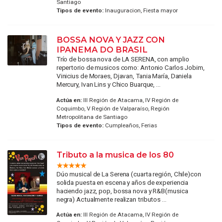
Santiago
Tipos de evento:
Inauguracion, Fiesta mayor
BOSSA NOVA Y JAZZ CON
IPANEMA DO BRASIL
Trío de bossa nova de LA SERENA, con amplio
repertorio de musicos como: Antonio Carlos Jobim,
Vinicius de Moraes, Djavan, Tania María, Daniela
Mercury, Ivan Lins y Chico Buarque, ...
Actúa en:
III Región de Atacama, IV Región de
Coquimbo, V Región de Valparaíso, Región
Metropolitana de Santiago
Tipos de evento:
Cumpleaños, Ferias
Tributo a la musica de los 80
Dúo musical de La Serena (cuarta región, Chile)con
solida puesta en escena y años de experiencia
haciendo jazz, pop, bossa nova y R&B(musica
negra) Actualmente realizan tributos ...
Actúa en:
III Región de Atacama, IV Región de