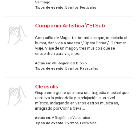
Santiago
Tipos de evento:
Eventos, Festivales
Compañía Artística \"El Sub
Compañía de Magia-teatro-música que, mesclada al
humor, dan vida a nuestra \"Ópera Prima\" El Primer
viaje. Viaje de un mago y tres músicos que se
encuentran para viajar por ...
Actúa en:
VIII Región del Biobío
Tipos de evento:
Eventos, Pasacalles
Clepsolis
Grupo emergente que narra una tragedia musical que
conlleva la psicodelia y la relajación a un nivel
místico, indagando en varios estilos musicales,
integrado por Corina Oliva ...
Actúa en:
V Región de Valparaíso
Tipos de evento:
Eventos, Festivales