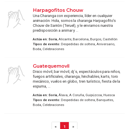
Harpagofitos Chouw
Una Charanga con experiencia, líder en cualquier
animación. Hola, somos la charanga Harpagofito's
Chouw de Sarrión (Teruel), y le enviamos nuestra
predisposición a animar y ...
Actúa en:
Soria
, Alicante, Barcelona, Burgos, Castellón
Tipos de evento:
Despedidas de soltera, Aniversario,
Boda, Celebraciones
Guatequemovil
Disco móvil, bar móvil, dj´s, espectáculos para niños,
fuegos artificiales, charanga, hinchables, karts, toro
mecánico, vuelos en globo, tren turístico, fiesta de la
espuma, ...
Actúa en:
Soria
, Álava, A Coruña, Guipúzcoa, Huesca
Tipos de evento:
Despedidas de soltera, Banquetes,
Boda, Celebraciones
«
1
»