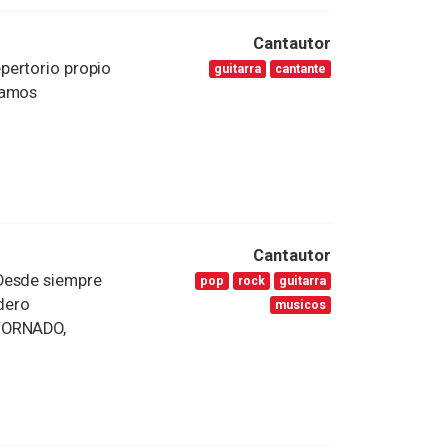
Cantautor
ertorio propio
guitarra
cantante
íamos
Cantautor
Desde siempre
pop
rock
guitarra
idero
musicos
 TORNADO,