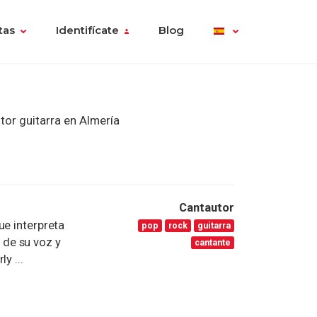
tas
Identifícate
Blog
tor guitarra en Almería
Cantautor
ue interpreta
pop
rock
guitarra
de su voz y
cantante
y ...