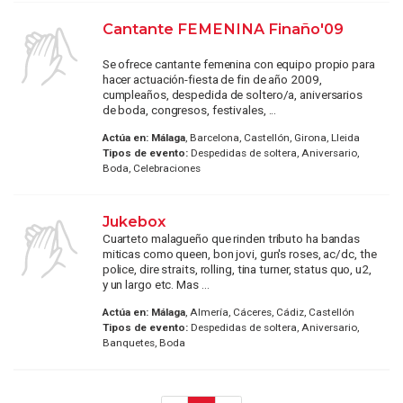
Cantante FEMENINA Finaño'09
Se ofrece cantante femenina con equipo propio para
hacer actuación-fiesta de fin de año 2009,
cumpleaños, despedida de soltero/a, aniversarios
de boda, congresos, festivales, ...
Actúa en:
Málaga
, Barcelona, Castellón, Girona, Lleida
Tipos de evento:
Despedidas de soltera, Aniversario,
Boda, Celebraciones
Jukebox
Cuarteto malagueño que rinden tributo ha bandas
miticas como queen, bon jovi, gun's roses, ac/dc, the
police, dire straits, rolling, tina turner, status quo, u2,
y un largo etc. Mas ...
Actúa en:
Málaga
, Almería, Cáceres, Cádiz, Castellón
Tipos de evento:
Despedidas de soltera, Aniversario,
Banquetes, Boda