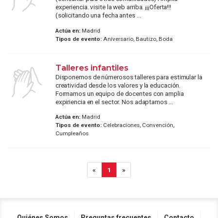
experiencia. visite la web arriba. ¡¡¡Oferta!!!
(solicitando una fecha antes ...
Actúa en:
Madrid
Tipos de evento:
Aniversario, Bautizo, Boda
Talleres infantiles
Disponemos de númerosos talleres para estimular la
creatividad desde los valores y la educación.
Formamos un equipo de docentes con amplia
expiriencia en el sector. Nos adaptamos ...
Actúa en:
Madrid
Tipos de evento:
Celebraciones, Convención,
Cumpleaños
«
1
»
Quiénes Somos
Preguntas frecuentes
Contacto