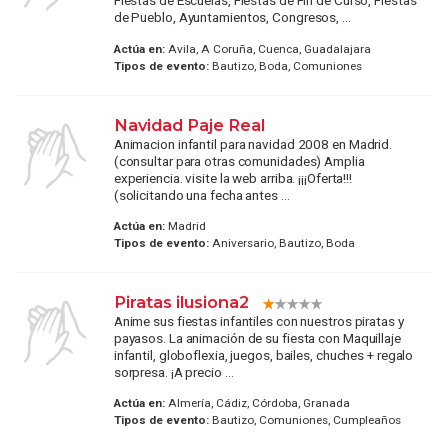
Fiestas de Escuelas, Fiestas de Fin de Curso, Fiestas
de Pueblo, Ayuntamientos, Congresos, ...
Actúa en:
Avila, A Coruña, Cuenca, Guadalajara
Tipos de evento:
Bautizo, Boda, Comuniones
Navidad Paje Real
Animacion infantil para navidad 2008 en Madrid.
(consultar para otras comunidades) Amplia
experiencia. visite la web arriba. ¡¡¡Oferta!!!
(solicitando una fecha antes ...
Actúa en:
Madrid
Tipos de evento:
Aniversario, Bautizo, Boda
Piratas ilusiona2
Anime sus fiestas infantiles con nuestros piratas y
payasos. La animación de su fiesta con Maquillaje
infantil, globoflexia, juegos, bailes, chuches + regalo
sorpresa. ¡A precio ...
Actúa en:
Almería, Cádiz, Córdoba, Granada
Tipos de evento:
Bautizo, Comuniones, Cumpleaños