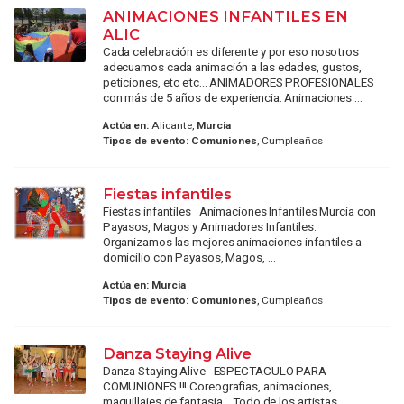
ANIMACIONES INFANTILES EN
ALIC
Cada celebración es diferente y por eso nosotros
adecuamos cada animación a las edades, gustos,
peticiones, etc etc... ANIMADORES PROFESIONALES
con más de 5 años de experiencia. Animaciones ...
Actúa en:
Alicante,
Murcia
Tipos de evento:
Comuniones
, Cumpleaños
Fiestas infantiles
Fiestas infantiles Animaciones Infantiles Murcia con
Payasos, Magos y Animadores Infantiles.
Organizamos las mejores animaciones infantiles a
domicilio con Payasos, Magos, ...
Actúa en:
Murcia
Tipos de evento:
Comuniones
, Cumpleaños
Danza Staying Alive
Danza Staying Alive ESPECTACULO PARA
COMUNIONES !!! Coreografias, animaciones,
maquillajes de fantasia... Todo de los artistas