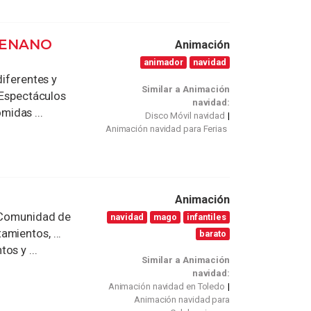
 ENANO
Animación
animador
navidad
ferentes y
Similar a Animación
! Espectáculos
navidad:
idas ...
Disco Móvil navidad
Animación navidad para Ferias
Animación
a Comunidad de
navidad
mago
infantiles
mientos, ...
barato
os y ...
Similar a Animación
navidad:
Animación navidad en Toledo
Animación navidad para