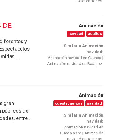
Celebraciones
 DE
Animación
navidad
adultos
iferentes y
Similar a Animación
! Espectáculos
navidad:
idas ...
Animación navidad en Cuenca
Animación navidad en Badajoz
Animación
a gran
cuentacuentos
navidad
 públicos de
Similar a Animación
ades, entre ...
navidad:
Animación navidad en
Guadalajara
Animación
navidad en Asturias