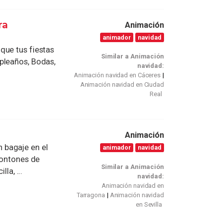
ra
Animación
animador
navidad
que tus fiestas
Similar a Animación
pleaños, Bodas,
navidad:
Animación navidad en Cáceres
Animación navidad en Ciudad
Real
Animación
 bagaje en el
animador
navidad
montones de
Similar a Animación
la, ...
navidad:
Animación navidad en
Tarragona
Animación navidad
en Sevilla