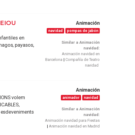
AEIOU
Animación
navidad
pompas de jabón
fantiles en
Similar a Animación
magos, payasos,
navidad:
Animación navidad en
Barcelona
Compañía de Teatro
navidad
Animación
CIONS volem
animador
navidad
ICABLES,
Similar a Animación
i esdeveniments
navidad:
Animación navidad para Fiestas
Animación navidad en Madrid