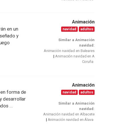
Animación
rán en un
navidad
adultos
iseñado y
Similar a Animación
juego
navidad:
Animación navidad en Baleares
Animación navidad en A
Coruña
Animación
a en forma de
navidad
adultos
y desarrollar
Similar a Animación
dos ...
navidad:
Animación navidad en Albacete
Animación navidad en Álava