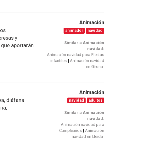
Animación
os.
animador
navidad
presas y
Similar a Animación
s que aportarán
navidad:
Animación navidad para Fiestas
infantiles
Animación navidad
en Girona
Animación
sa, diáfana
navidad
adultos
ina,
Similar a Animación
navidad:
Animación navidad para
Cumpleaños
Animación
navidad en Lleida