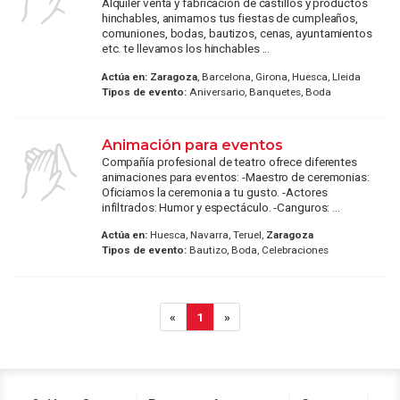
Alquiler venta y fabricacion de castillos y productos
hinchables, animamos tus fiestas de cumpleaños,
comuniones, bodas, bautizos, cenas, ayuntamientos
etc. te llevamos los hinchables ...
Actúa en:
Zaragoza
, Barcelona, Girona, Huesca, Lleida
Tipos de evento:
Aniversario, Banquetes, Boda
Animación para eventos
Compañía profesional de teatro ofrece diferentes
animaciones para eventos: -Maestro de ceremonias:
Oficiamos la ceremonia a tu gusto. -Actores
infiltrados: Humor y espectáculo. -Canguros: ...
Actúa en:
Huesca, Navarra, Teruel,
Zaragoza
Tipos de evento:
Bautizo, Boda, Celebraciones
«
1
»