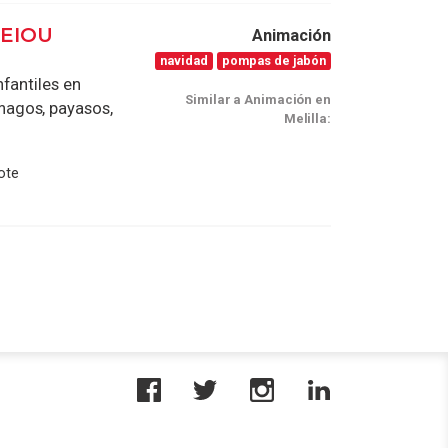
AEIOU
Animación
navidad
pompas de jabón
fantiles en
Similar a Animación en
magos, payasos,
Melilla:
ote