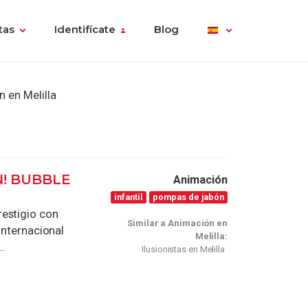
tas
Identifícate
Blog
 en Melilla
! BUBBLE
Animación
infantil
pompas de jabón
restigio con
Similar a Animación en
internacional
Melilla:
..
Ilusionistas en Melilla