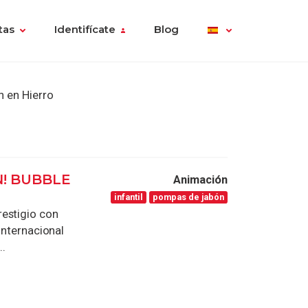
tas
Identifícate
Blog
 en Hierro
! BUBBLE
Animación
infantil
pompas de jabón
restigio con
internacional
..