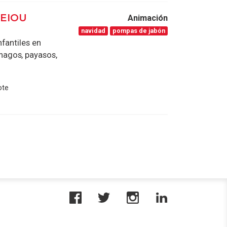
AEIOU
Animación
navidad
pompas de jabón
fantiles en
magos, payasos,
ote