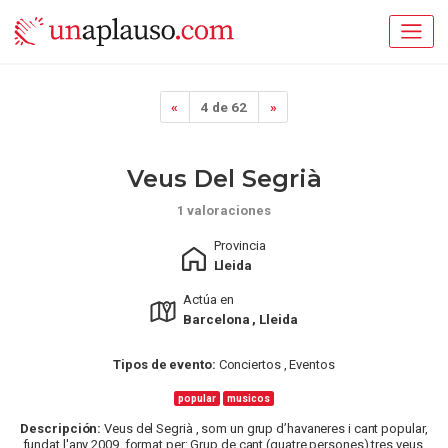
«
4 de 62
»
Veus Del Segrià
1 valoraciones
Provincia
Lleida
Actúa en
Barcelona , Lleida
Tipos de evento:
Conciertos , Eventos
popular
musicos
Descripción:
Veus del Segrià , som un grup d’havaneres i cant popular,
fundat l'any 2009, format per: Grup de cant (quatre persones) tres veus,