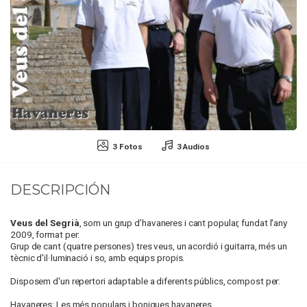
3 Fotos
3 Audios
DESCRIPCIÓN
Veus del Segrià
, som un grup d’havaneres i cant popular, fundat l'any
2009, format per:
Grup de cant (quatre persones) tres veus, un acordió i guitarra, més un
tècnic d'il·luminació i so, amb equips propis.
Disposem d'un repertori adaptable a diferents públics, compost per:
Havaneres: Les més populars i boniques havaneres.