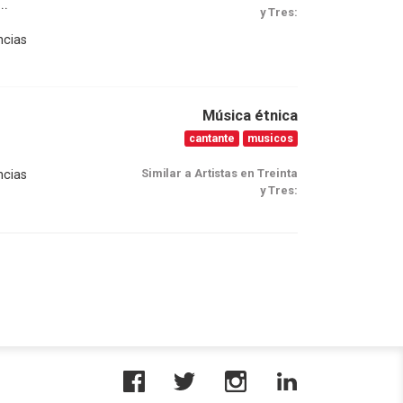
..
y Tres:
ncias
Música étnica
cantante
musicos
Similar a Artistas en Treinta
ncias
y Tres: