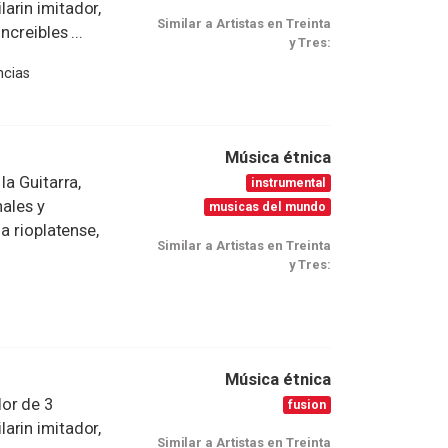
arin imitador,
Similar a Artistas en Treinta
creibles ...
y Tres:
ncias
Música étnica
la Guitarra,
instrumental
nales y
musicas del mundo
a rioplatense,
Similar a Artistas en Treinta
y Tres:
Música étnica
or de 3
fusion
arin imitador,
Similar a Artistas en Treinta