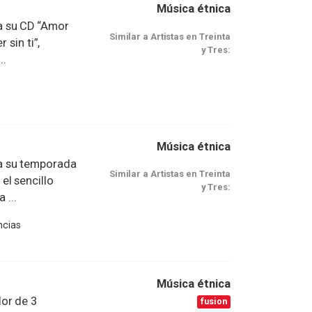
Música étnica
a su CD “Amor
Similar a Artistas en Treinta
 sin ti”,
y Tres:
..
Música étnica
a su temporada
Similar a Artistas en Treinta
el sencillo
y Tres:
 ...
ncias
Música étnica
or de 3
fusion