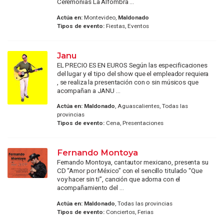
Ceremonias La Alfombra ...
Actúa en:
Montevideo,
Maldonado
Tipos de evento:
Fiestas, Eventos
Janu
EL PRECIO ES EN EUROS Según las especificaciones
del lugar y el tipo del show que el empleador requiera
, se realiza la presentación con o sin músicos que
acompañan a JANU ...
Actúa en:
Maldonado
, Aguascalientes, Todas las
provincias
Tipos de evento:
Cena, Presentaciones
Fernando Montoya
Fernando Montoya, cantautor mexicano, presenta su
CD “Amor por México” con el sencillo titulado “Que
voy hacer sin ti”, canción que adorna con el
acompañamiento del ...
Actúa en:
Maldonado
, Todas las provincias
Tipos de evento:
Conciertos, Ferias