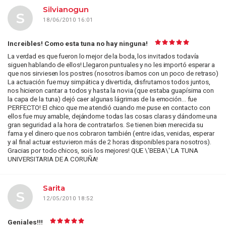
Silvianogun
S
18/06/2010 16:01
Increibles! Como esta tuna no hay ninguna!
La verdad es que fueron lo mejor de la boda, los invitados todavía
siguen hablando de ellos! Llegaron puntuales y no les importó esperar a
que nos sirviesen los postres (nosotros íbamos con un poco de retraso)
La actuación fue muy simpática y divertida, disfrutamos todos juntos,
nos hicieron cantar a todos y hasta la novia (que estaba guapísima con
la capa de la tuna) dejó caer algunas lágrimas de la emoción... fue
PERFECTO! El chico que me atendió cuando me puse en contacto con
ellos fue muy amable, dejándome todas las cosas claras y dándome una
gran seguridad a la hora de contratarlos. Se tienen bien merecida su
fama y el dinero que nos cobraron también (entre idas, venidas, esperar
y al final actuar estuvieron más de 2 horas disponibles para nosotros).
Gracias por todo chicos, sois los mejores! QUE \'BEBA\' LA TUNA
UNIVERSITARIA DE A CORUÑA!
Sarita
S
12/05/2010 18:52
Geniales!!!