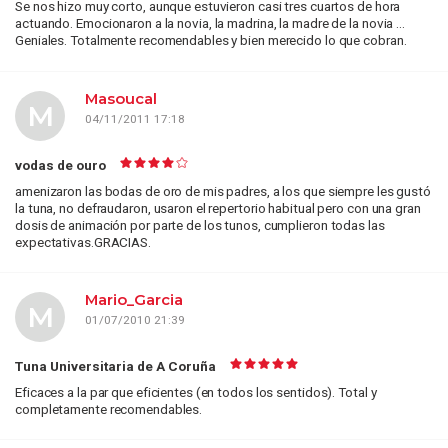
Se nos hizo muy corto, aunque estuvieron casi tres cuartos de hora
actuando. Emocionaron a la novia, la madrina, la madre de la novia ...
Geniales. Totalmente recomendables y bien merecido lo que cobran.
Masoucal
M
04/11/2011 17:18
vodas de ouro
amenizaron las bodas de oro de mis padres, a los que siempre les gustó
la tuna, no defraudaron, usaron el repertorio habitual pero con una gran
dosis de animación por parte de los tunos, cumplieron todas las
expectativas.GRACIAS.
Mario_Garcia
M
01/07/2010 21:39
Tuna Universitaria de A Coruña
Eficaces a la par que eficientes (en todos los sentidos). Total y
completamente recomendables.