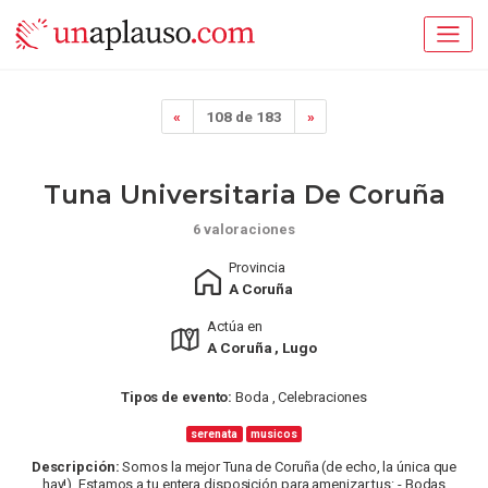
«
108 de 183
»
Tuna Universitaria De Coruña
6 valoraciones
Provincia
A Coruña
Actúa en
A Coruña , Lugo
Tipos de evento:
Boda , Celebraciones
serenata
musicos
Descripción:
Somos la mejor Tuna de Coruña (de echo, la única que
hay!). Estamos a tu entera disposición para amenizar tus: - Bodas