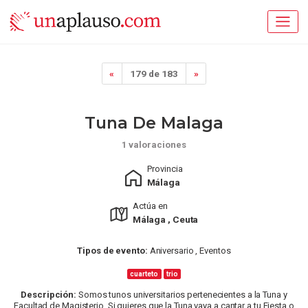
«
179 de 183
»
Tuna De Malaga
1 valoraciones
Provincia
Málaga
Actúa en
Málaga , Ceuta
Tipos de evento:
Aniversario , Eventos
cuarteto
trio
Descripción:
Somos tunos universitarios pertenecientes a la Tuna y
Facultad de Magisterio. Si quieres que la Tuna vaya a cantar a tu Fiesta o