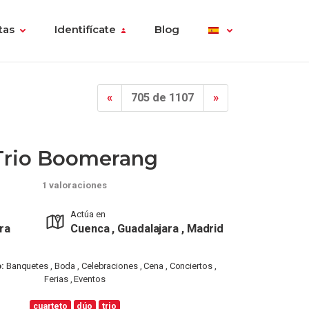
tas
Identifícate
Blog
«
705 de 1107
»
Trio Boomerang
1 valoraciones
Actúa en
ra
Cuenca , Guadalajara , Madrid
:
Banquetes , Boda , Celebraciones , Cena , Conciertos ,
Ferias , Eventos
cuarteto
dúo
trio