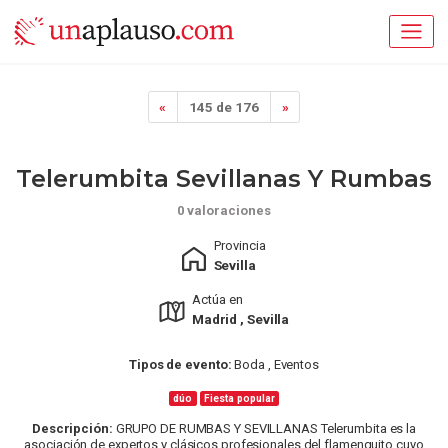
«
145 de 176
»
Telerumbita Sevillanas Y Rumbas
0 valoraciones
Provincia
Sevilla
Actúa en
Madrid , Sevilla
Tipos de evento:
Boda , Eventos
dúo
Fiesta popular
Descripción:
GRUPO DE RUMBAS Y SEVILLANAS Telerumbita es la
asociación de expertos y clásicos profesionales del flamenquito cuyo