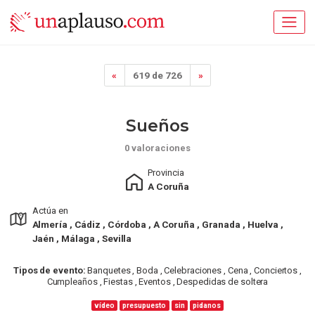
«
619 de 726
»
Sueños
0 valoraciones
Provincia
A Coruña
Actúa en
Almería , Cádiz , Córdoba , A Coruña , Granada , Huelva ,
Jaén , Málaga , Sevilla
Tipos de evento:
Banquetes , Boda , Celebraciones , Cena , Conciertos ,
Cumpleaños , Fiestas , Eventos , Despedidas de soltera
vídeo
presupuesto
sin
pidanos