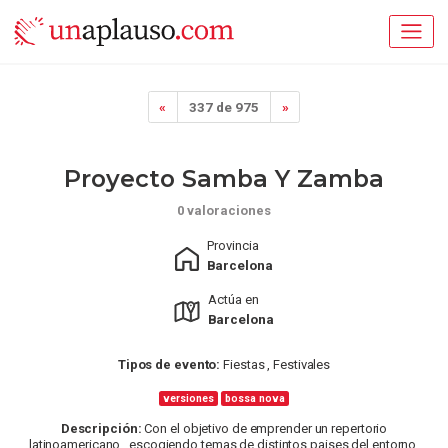
«
337 de 975
»
Proyecto Samba Y Zamba
0 valoraciones
Provincia
Barcelona
Actúa en
Barcelona
Tipos de evento:
Fiestas , Festivales
versiones
bossa nova
Descripción:
Con el objetivo de emprender un repertorio
latinoamericano , escogiendo temas de distintos paises del entorno,