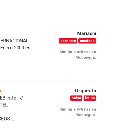
Mariachi
NTERNACIONAL
serenata
musicos
n Enero 2009 en
Similar a Artistas en
.
Moquegua:
Orquesta
: http : //
salsa
latina
OTEL
Similar a Artistas en
Moquegua:
EOS ...