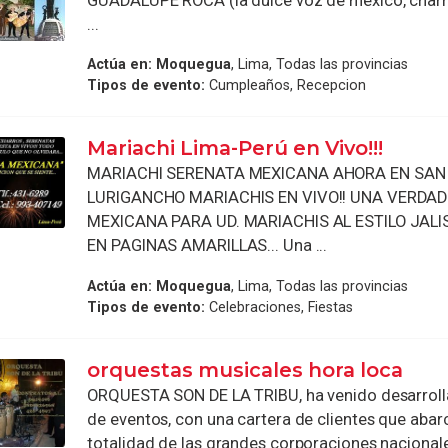
GUADALUPE ROCA (la dulce voz de mexico, charr
...
Actúa en:
Moquegua
, Lima, Todas las provincias
Tipos de evento:
Cumpleaños, Recepcion
Mariachi Lima-Perú en Vivo!!!
MARIACHI SERENATA MEXICANA AHORA EN SAN
LURIGANCHO MARIACHIS EN VIVO!! UNA VERDA
MEXICANA PARA UD. MARIACHIS AL ESTILO JALI
EN PAGINAS AMARILLAS... Una ...
Actúa en:
Moquegua
, Lima, Todas las provincias
Tipos de evento:
Celebraciones, Fiestas
orquestas musicales hora loca
ORQUESTA SON DE LA TRIBU, ha venido desarroll
de eventos, con una cartera de clientes que abarc
totalidad de las grandes corporaciones nacionales