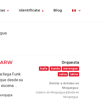
tas
Identifícate
Blog
egua
DARW
Orquesta
baile
banda
merengue
a llega Funk
salsa
latina
 que desde su
Similar a Artistas en
escena ...
Moquegua:
músico en Moquegua
Boda en
Arequipa
Moquegua