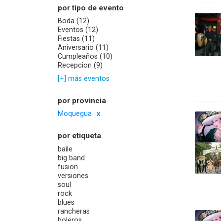
por tipo de evento
Boda (12)
Eventos (12)
Fiestas (11)
Aniversario (11)
Cumpleaños (10)
Recepcion (9)
[+] más eventos
por provincia
Moquegua
por etiqueta
baile
big band
fusion
versiones
soul
rock
blues
rancheras
boleros