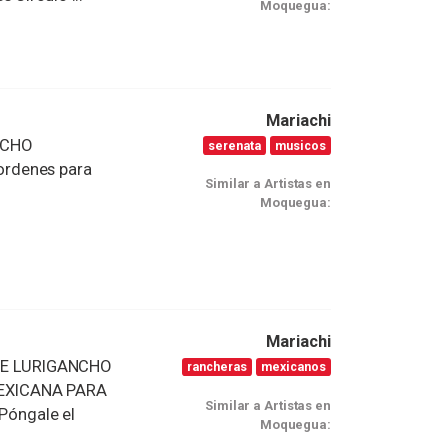
Moquegua:
Mariachi
NCHO
serenata
musicos
ordenes para
Similar a Artistas en
Moquegua:
Mariachi
DE LURIGANCHO
rancheras
mexicanos
MEXICANA PARA
Similar a Artistas en
 Póngale el
Moquegua: