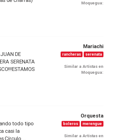
as de charras)
Moquegua:
Mariachi
 JUAN DE
rancheras
serenata
DERA SERENATA
Similar a Artistas en
SCO!!!ESTAMOS
Moquegua:
Orquesta
ando todo tipo
boleros
merengue
a casi la
Similar a Artistas en
 Círculo ...