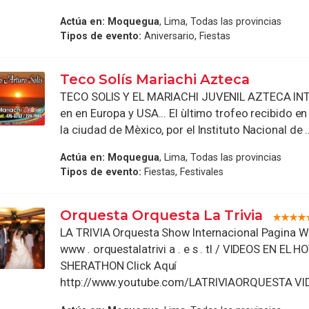
Actúa en:
Moquegua
, Lima, Todas las provincias
Tipos de evento:
Aniversario, Fiestas
Teco Solís Mariachi Azteca
TECO SOLIS Y EL MARIACHI JUVENIL AZTECA I
en en Europa y USA... El ùltimo trofeo recibido e
la ciudad de Mèxico, por el Instituto Nacional de ..
Actúa en:
Moquegua
, Lima, Todas las provincias
Tipos de evento:
Fiestas, Festivales
Orquesta Orquesta La Trivia
LA TRIVIA Orquesta Show Internacional Pagina WEB
www . orquestalatrivi a . e s . tl / VIDEOS EN EL H
SHERATHON Click Aquí
http://www.youtube.com/LATRIVIAORQUESTA VID