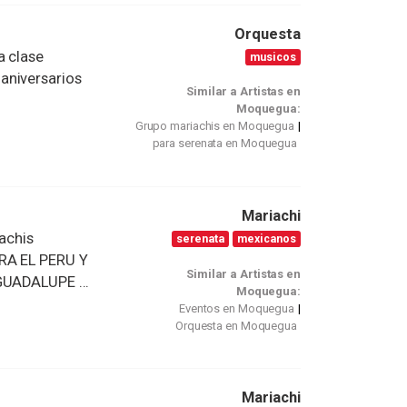
Orquesta
a clase
musicos
aniversarios
Similar a Artistas en
Moquegua:
Grupo mariachis en Moquegua
para serenata en Moquegua
Mariachi
iachis
serenata
mexicanos
ARA EL PERU Y
Similar a Artistas en
GUADALUPE ...
Moquegua:
Eventos en Moquegua
Orquesta en Moquegua
Mariachi