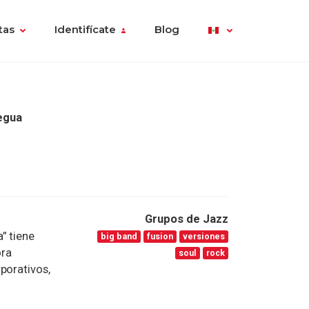
tas
Identifícate
Blog
uegua
Grupos de Jazz
” tiene
big band
fusion
versiones
ora
soul
rock
porativos,