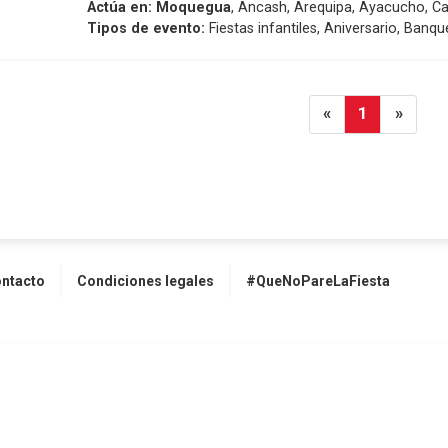
Actúa en:
Moquegua
, Ancash, Arequipa, Ayacucho, C
Tipos de evento:
Fiestas infantiles, Aniversario, Banqu
«
1
»
ntacto
Condiciones legales
#QueNoPareLaFiesta