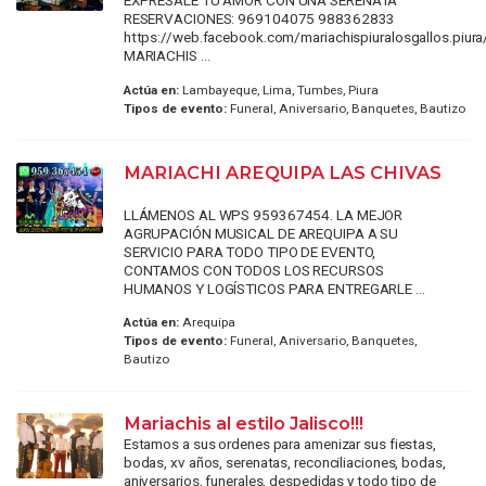
EXPRESALE TU AMOR CON UNA SERENATA
RESERVACIONES: 969104075 988362833
https://web.facebook.com/mariachispiuralosgallos.piura
MARIACHIS ...
Actúa en:
Lambayeque, Lima, Tumbes, Piura
Tipos de evento:
Funeral, Aniversario, Banquetes, Bautizo
MARIACHI AREQUIPA LAS CHIVAS
LLÁMENOS AL WPS 959367454. LA MEJOR
AGRUPACIÓN MUSICAL DE AREQUIPA A SU
SERVICIO PARA TODO TIPO DE EVENTO,
CONTAMOS CON TODOS LOS RECURSOS
HUMANOS Y LOGÍSTICOS PARA ENTREGARLE ...
Actúa en:
Arequipa
Tipos de evento:
Funeral, Aniversario, Banquetes,
Bautizo
Mariachis al estilo Jalisco!!!
Estamos a sus ordenes para amenizar sus fiestas,
bodas, xv años, serenatas, reconciliaciones, bodas,
aniversarios, funerales, despedidas y todo tipo de