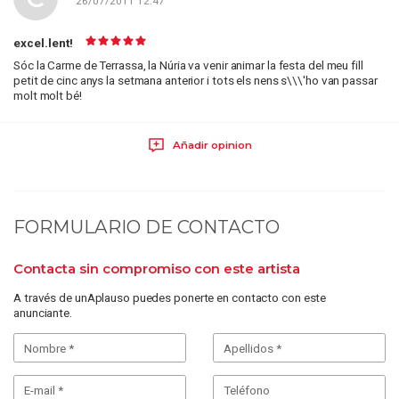
26/07/2011 12:47
excel.lent!
Sóc la Carme de Terrassa, la Núria va venir animar la festa del meu fill
petit de cinc anys la setmana anterior i tots els nens s\\\'ho van passar
molt molt bé!
Añadir opinion
FORMULARIO DE CONTACTO
Contacta sin compromiso con este artista
A través de unAplauso puedes ponerte en contacto con este
anunciante.