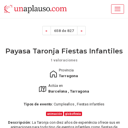
«
658 de 827
»
Payasa Taronja Fiestas Infantiles
1 valoraciones
Provincia
Tarragona
Actúa en
Barcelona , Tarragona
Tipos de evento:
Cumpleaños , Fiestas infantiles
animación
globoflexia
Descripción:
La Taronja con diez años de experiéncia ofrece sus en
animaciones para todo tipo de eventos infantiles como fiestas de