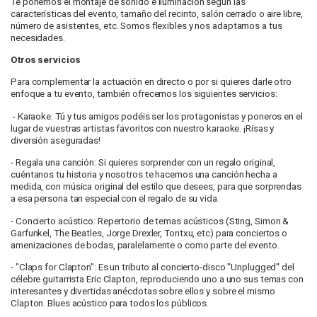
Te ponemos el montaje de sonido e iluminación según las
características del evento, tamaño del recinto, salón cerrado o aire libre,
número de asistentes, etc. Somos flexibles y nos adaptamos a tus
necesidades.
Otros servicios
Para complementar la actuación en directo o por si quieres darle otro
enfoque a tu evento, también ofrecemos los siguientes servicios:
- Karaoke: Tú y tus amigos podéis ser los protagonistas y poneros en el
lugar de vuestras artistas favoritos con nuestro karaoke. ¡Risas y
diversión aseguradas!
- Regala una canción: Si quieres sorprender con un regalo original,
cuéntanos tu historia y nosotros te hacemos una canción hecha a
medida, con música original del estilo que desees, para que sorprendas
a esa persona tan especial con el regalo de su vida.
- Concierto acústico: Repertorio de temas acústicos (Sting, Simon &
Garfunkel, The Beatles, Jorge Drexler, Tontxu, etc) para conciertos o
amenizaciones de bodas, paralelamente o como parte del evento.
- "Claps for Clapton": Es un tributo al concierto-disco "Unplugged" del
célebre guitarrista Eric Clapton, reproduciendo uno a uno sus temas con
interesantes y divertidas anécdotas sobre ellos y sobre el mismo
Clapton. Blues acústico para todos los públicos.