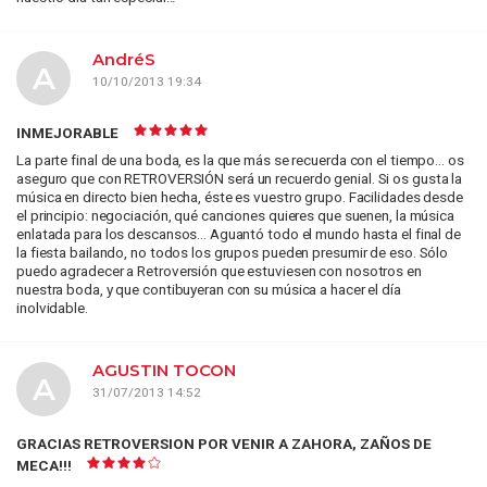
AndréS
A
10/10/2013 19:34
INMEJORABLE
La parte final de una boda, es la que más se recuerda con el tiempo... os
aseguro que con RETROVERSIÓN será un recuerdo genial. Si os gusta la
música en directo bien hecha, éste es vuestro grupo. Facilidades desde
el principio: negociación, qué canciones quieres que suenen, la música
enlatada para los descansos... Aguantó todo el mundo hasta el final de
la fiesta bailando, no todos los grupos pueden presumir de eso. Sólo
puedo agradecer a Retroversión que estuviesen con nosotros en
nuestra boda, y que contibuyeran con su música a hacer el día
inolvidable.
AGUSTIN TOCON
A
31/07/2013 14:52
GRACIAS RETROVERSION POR VENIR A ZAHORA, ZAÑOS DE
MECA!!!