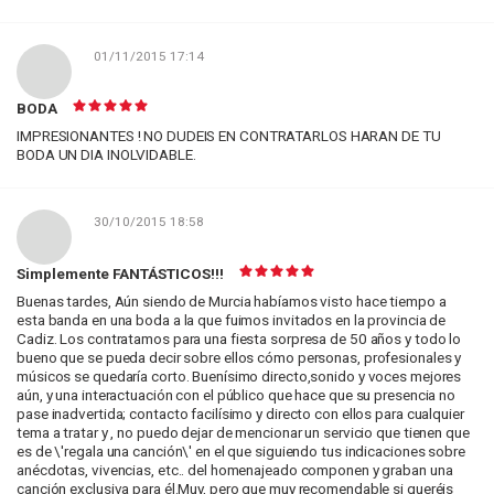
01/11/2015 17:14
BODA
IMPRESIONANTES ! NO DUDEIS EN CONTRATARLOS HARAN DE TU
BODA UN DIA INOLVIDABLE.
30/10/2015 18:58
Simplemente FANTÁSTICOS!!!
Buenas tardes, Aún siendo de Murcia habíamos visto hace tiempo a
esta banda en una boda a la que fuimos invitados en la provincia de
Cadiz. Los contratamos para una fiesta sorpresa de 50 años y todo lo
bueno que se pueda decir sobre ellos cómo personas, profesionales y
músicos se quedaría corto. Buenísimo directo,sonido y voces mejores
aún, y una interactuación con el público que hace que su presencia no
pase inadvertida; contacto facilísimo y directo con ellos para cualquier
tema a tratar y , no puedo dejar de mencionar un servicio que tienen que
es de \'regala una canción\' en el que siguiendo tus indicaciones sobre
anécdotas, vivencias, etc.. del homenajeado componen y graban una
canción exclusiva para él.Muy, pero que muy recomendable si queréis