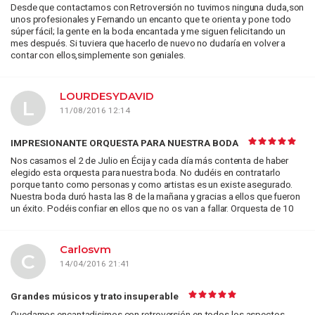
Desde que contactamos con Retroversión no tuvimos ninguna duda,son
unos profesionales y Fernando un encanto que te orienta y pone todo
súper fácil; la gente en la boda encantada y me siguen felicitando un
mes después. Si tuviera que hacerlo de nuevo no dudaría en volver a
contar con ellos,simplemente son geniales.
LOURDESYDAVID
L
11/08/2016 12:14
IMPRESIONANTE ORQUESTA PARA NUESTRA BODA
Nos casamos el 2 de Julio en Écija y cada día más contenta de haber
elegido esta orquesta para nuestra boda. No dudéis en contratarlo
porque tanto como personas y como artistas es un existe asegurado.
Nuestra boda duró hasta las 8 de la mañana y gracias a ellos que fueron
un éxito. Podéis confiar en ellos que no os van a fallar. Orquesta de 10
Carlosvm
C
14/04/2016 21:41
Grandes músicos y trato insuperable
Quedamos encantadisimos con retroversión en todos los aspectos.