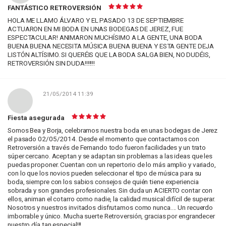
FANTÁSTICO RETROVERSIÓN
HOLA ME LLAMO ÁLVARO Y EL PASADO 13 DE SEPTIEMBRE
ACTUARON EN MI BODA EN UNAS BODEGAS DE JEREZ, FUE
ESPECTACULAR! ANIMARON MUCHÍSIMO A LA GENTE, UNA BODA
BUENA BUENA NECESITA MÚSICA BUENA BUENA Y ESTA GENTE DEJA
LISTÓN ALTÍSIMO. SI QUERÉIS QUE LA BODA SALGA BIEN, NO DUDÉIS,
RETROVERSIÓN SIN DUDA!!!!!!!
21/05/2014 11:39
Fiesta asegurada
Somos Bea y Borja, celebramos nuestra boda en unas bodegas de Jerez
el pasado 02/05/2014. Desde el momento que contactamos con
Retroversión a través de Fernando todo fueron facilidades y un trato
súper cercano. Aceptan y se adaptan sin problemas a las ideas que les
puedas proponer. Cuentan con un repertorio de lo más amplio y variado,
con lo que los novios pueden seleccionar el tipo de música para su
boda, siempre con los sabios consejos de quién tiene experiencia
sobrada y son grandes profesionales. Sin duda un ACIERTO contar con
ellos, animan el cotarro como nadie, la calidad musical difícil de superar.
Nosotros y nuestros invitados disfrutamos como nunca.... Un recuerdo
imborrable y único. Mucha suerte Retroversión, gracias por engrandecer
nuestro día tan especial!!!