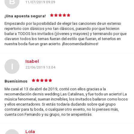
B
11/07/2019 09:09
¡Una apuesta segura!
Empezando por la posibilidad de elegir las canciones de un extenso
repertorio con clásicos y no tan clásicos, pasando por que hicieron
bailar a TODOS los invitados (jóvenes y mayores) y terminando por que
clavaron todos los temas fueran del estilo que fueran, el tenerlos en
nuestra boda fue un gran acierto. ¡Recomendadísimos!
Isabel
I
22/06/2019 13:04
Buenísimos
Me casé el 13 de abril de 2019, conté con ellos gracias a la
recomendación de mis wedding Las Catalinas, y fue todo un acierto! La
música fenomenal, suenan increíbles, los invitados bailaron como locos
y ellos encantadores. Si estás todavía dudando sobre qué grupo
contratar para tu boda, o cualquier otro evento, no lo pienses más,
cuenta con Fernando y su grupo, no te arrepentirás.
Lola