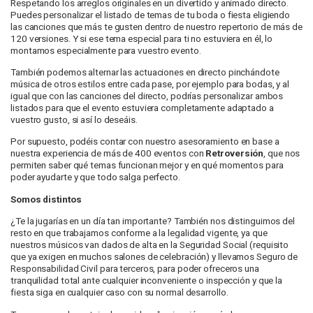
Respetando los arreglos originales en un divertido y animado directo.
Puedes personalizar el listado de temas de tu boda o fiesta eligiendo
las canciones que más te gusten dentro de nuestro repertorio de más de
120 versiones. Y si ese tema especial para ti no estuviera en él, lo
montamos especialmente para vuestro evento.
También podemos alternar las actuaciones en directo pinchándote
música de otros estilos entre cada pase, por ejemplo para bodas, y al
igual que con las canciones del directo, podrías personalizar ambos
listados para que el evento estuviera completamente adaptado a
vuestro gusto, si así lo deseáis.
Por supuesto, podéis contar con nuestro asesoramiento en base a
nuestra experiencia de más de 400 eventos con
Retroversión
, que nos
permiten saber qué temas funcionan mejor y en qué momentos para
poder ayudarte y que todo salga perfecto.
Somos distintos
¿Te la jugarías en un día tan importante? También nos distinguimos del
resto en que trabajamos conforme a la legalidad vigente, ya que
nuestros músicos van dados de alta en la Seguridad Social (requisito
que ya exigen en muchos salones de celebración) y llevamos Seguro de
Responsabilidad Civil para terceros, para poder ofreceros una
tranquilidad total ante cualquier inconveniente o inspección y que la
fiesta siga en cualquier caso con su normal desarrollo.