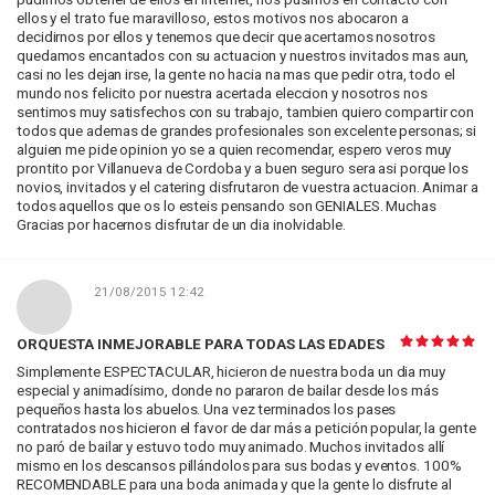
ellos y el trato fue maravilloso, estos motivos nos abocaron a
decidirnos por ellos y tenemos que decir que acertamos nosotros
quedamos encantados con su actuacion y nuestros invitados mas aun,
casi no les dejan irse, la gente no hacia na mas que pedir otra, todo el
mundo nos felicito por nuestra acertada eleccion y nosotros nos
sentimos muy satisfechos con su trabajo, tambien quiero compartir con
todos que ademas de grandes profesionales son excelente personas; si
alguien me pide opinion yo se a quien recomendar, espero veros muy
prontito por Villanueva de Cordoba y a buen seguro sera asi porque los
novios, invitados y el catering disfrutaron de vuestra actuacion. Animar a
todos aquellos que os lo esteis pensando son GENIALES. Muchas
Gracias por hacernos disfrutar de un dia inolvidable.
21/08/2015 12:42
ORQUESTA INMEJORABLE PARA TODAS LAS EDADES
Simplemente ESPECTACULAR, hicieron de nuestra boda un dia muy
especial y animadísimo, donde no pararon de bailar desde los más
pequeños hasta los abuelos. Una vez terminados los pases
contratados nos hicieron el favor de dar más a petición popular, la gente
no paró de bailar y estuvo todo muy animado. Muchos invitados allí
mismo en los descansos pillándolos para sus bodas y eventos. 100%
RECOMENDABLE para una boda animada y que la gente lo disfrute al