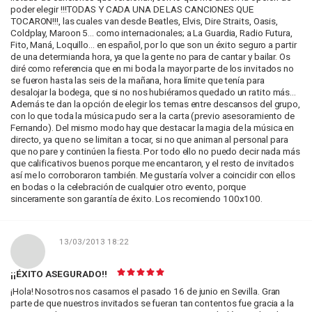
poder elegir !!!TODAS Y CADA UNA DE LAS CANCIONES QUE
TOCARON!!!, las cuales van desde Beatles, Elvis, Dire Straits, Oasis,
Coldplay, Maroon 5... como internacionales; a La Guardia, Radio Futura,
Fito, Maná, Loquillo... en español, por lo que son un éxito seguro a partir
de una determianda hora, ya que la gente no para de cantar y bailar. Os
diré como referencia que en mi boda la mayor parte de los invitados no
se fueron hasta las seis de la mañana, hora límite que tenía para
desalojar la bodega, que si no nos hubiéramos quedado un ratito más...
Además te dan la opción de elegir los temas entre descansos del grupo,
con lo que toda la música pudo ser a la carta (previo asesoramiento de
Fernando). Del mismo modo hay que destacar la magia de la música en
directo, ya que no se limitan a tocar, si no que animan al personal para
que no pare y continúen la fiesta. Por todo ello no puedo decir nada más
que calificativos buenos porque me encantaron, y el resto de invitados
así me lo corroboraron también. Me gustaría volver a coincidir con ellos
en bodas o la celebración de cualquier otro evento, porque
sinceramente son garantía de éxito. Los recomiendo 100x100.
13/03/2013 18:22
¡¡ÉXITO ASEGURADO!!
¡Hola! Nosotros nos casamos el pasado 16 de junio en Sevilla. Gran
parte de que nuestros invitados se fueran tan contentos fue gracia a la