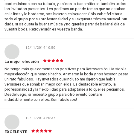
contentísimos con su trabajo, y así nos lo transmitieron también todos
los invitados presentes. Les pedimos un par de temas que no estaban
en la lista y lo bordaron, nos hicieron enloquecer. Sólo cabe felicitar a
todo el grupo por su profesionalidad y su exquisita técnica musical. Sin
duda, si os gusta la buena música y no queréis parar de bailar el día de
vuestra boda, Retroversión es vuestra banda.
12/11/2014 10:50
La mejor elección
No tengo más que comentarios positivos para Retroversión. Ha sido la
mejor elección que hemos hecho. Animaron la boda y nos hicieron pasar
un rato fabuloso. Hay invitados que incluso me dijeron que había
versiones que sonaban mejor con ellos. Es destacable el trato, la
profesionalidad y la flexibilidad para adaptarse a lo que les pedíamos.
Desde luego, si necesito grupo para otro evento contaré
indudablemente con ellos. Son fabulosos!
10/11/2014 20:37
EXCELENTE