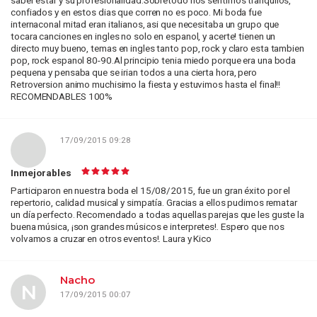
saber estar y su profesionalidad.Sobretodo nos sentimos tranquilos,
confiados y en estos dias que corren no es poco. Mi boda fue
internaconal mitad eran italianos, asi que necesitaba un grupo que
tocara canciones en ingles no solo en espanol, y acerte! tienen un
directo muy bueno, temas en ingles tanto pop, rock y claro esta tambien
pop, rock espanol 80-90.Al principio tenia miedo porque era una boda
pequena y pensaba que se irian todos a una cierta hora, pero
Retroversion animo muchisimo la fiesta y estuvimos hasta el final!!
RECOMENDABLES 100%
17/09/2015 09:28
Inmejorables
Participaron en nuestra boda el 15/08/2015, fue un gran éxito por el
repertorio, calidad musical y simpatía. Gracias a ellos pudimos rematar
un día perfecto. Recomendado a todas aquellas parejas que les guste la
buena música, ¡son grandes músicos e interpretes!. Espero que nos
volvamos a cruzar en otros eventos!. Laura y Kico
Nacho
N
17/09/2015 00:07