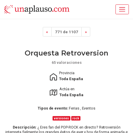
«
771 de 1107
»
Orquesta Retroversion
65 valoraciones
Provincia
Toda España
Actúa en
Toda España
Tipos de evento:
Ferias , Eventos
versiones
rock
Descripción:
¿ Eres fan del POP-ROCK en directo? Retroversión
interpreta fielmente los grandes éxitos de ayer y hoy de forma animada e