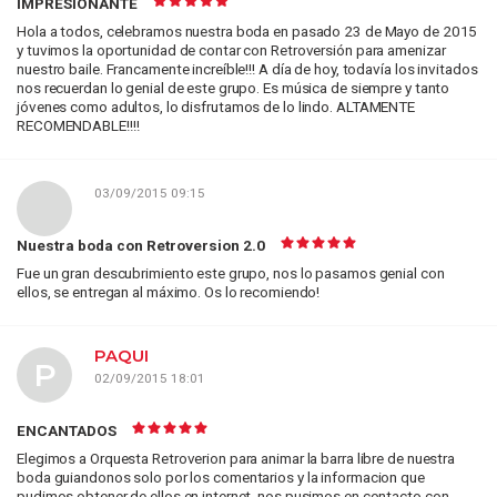
IMPRESIONANTE
Hola a todos, celebramos nuestra boda en pasado 23 de Mayo de 2015
y tuvimos la oportunidad de contar con Retroversión para amenizar
nuestro baile. Francamente increíble!!! A día de hoy, todavía los invitados
nos recuerdan lo genial de este grupo. Es música de siempre y tanto
jóvenes como adultos, lo disfrutamos de lo lindo. ALTAMENTE
RECOMENDABLE!!!!
03/09/2015 09:15
Nuestra boda con Retroversion 2.0
Fue un gran descubrimiento este grupo, nos lo pasamos genial con
ellos, se entregan al máximo. Os lo recomiendo!
PAQUI
P
02/09/2015 18:01
ENCANTADOS
Elegimos a Orquesta Retroverion para animar la barra libre de nuestra
boda guiandonos solo por los comentarios y la informacion que
pudimos obtener de ellos en internet, nos pusimos en contacto con