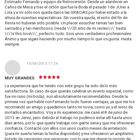
Estimado Fernando y equipo de Retroversión. Desde un atardecer en
Caños de Meca y tras el ciclón que fue la Boda el pasado 1de JUnio a
Lola y a mi sólo nos queda daros las GRACIAS por haber estado a la
altura de nuestras espectativas. Sin vuestra ayuda, el exito del fin de
fiesta no hubiese sido posible. Un placer escuchar temas tan bien
cantados y tan marchosos. Desde \\\'El sitio de mi recreo\\\' hasta
\\\'Is this love\\\', perfecto todo. Sois unos verdaderos profesionales.
Ánimo y que sigais haciendo por mucho tiempo lo que os gusta. Hasta
siempre
13/06/2013 17:24
MUY GRANDES
La experiencia que he tenido con este grupo ha sido de lo más
satisfactoria. En caso de que queráis celebrar un evento especial, como
fue mi caso (mi boda), son absolutamente recomendables. Desde la
primera vez que hablé con Fernando todo fueron ventajas, ya que me los
recomendó un amigo y quedamos tanto mi novia, como yo y el resto de
invitados encantados. Voy a mi experiencia: me casé el 8 de junio de
2013 en Jerez, pero debido al trabajo no pudimos estar allí hasta unos
días antes, por lo que quería trabajar con gente seria y que me ofrecieran
confianza. Contacté con ellos con unos cuatro meses de antelación
(para mi suerte tenían la fecha disponible) y me ofrecieron un amplísimo
listado de canciones que versionan, con lo que me dieron la opción de