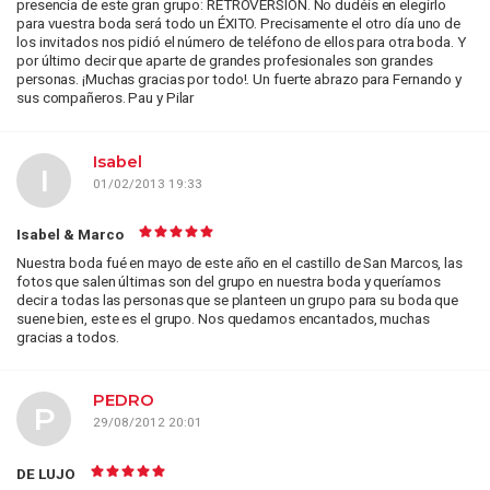
presencia de este gran grupo: RETROVERSION. No dudéis en elegirlo
para vuestra boda será todo un ÉXITO. Precisamente el otro día uno de
los invitados nos pidió el número de teléfono de ellos para otra boda. Y
por último decir que aparte de grandes profesionales son grandes
personas. ¡Muchas gracias por todo!. Un fuerte abrazo para Fernando y
sus compañeros. Pau y Pilar
Isabel
I
01/02/2013 19:33
Isabel & Marco
Nuestra boda fué en mayo de este año en el castillo de San Marcos, las
fotos que salen últimas son del grupo en nuestra boda y queríamos
decir a todas las personas que se planteen un grupo para su boda que
suene bien, este es el grupo. Nos quedamos encantados, muchas
gracias a todos.
PEDRO
P
29/08/2012 20:01
DE LUJO