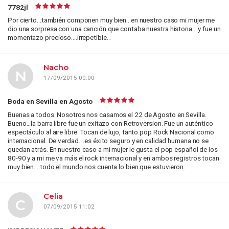
7782jl
Por cierto...también componen muy bien...en nuestro caso mi mujer me
dio una sorpresa con una canción que contaba nuestra historia....y fue un
momentazo precioso....irrepetible...
Nacho
N
17/09/2015 00:00
Boda en Sevilla en Agosto
Buenas a todos. Nosotros nos casamos el 22 de Agosto en Sevilla.
Bueno...la barra libre fue un exitazo con Retroversion. Fue un auténtico
espectáculo al aire libre. Tocan de lujo, tanto pop Rock Nacional como
internacional. De verdad....es éxito seguro y en calidad humana no se
quedan atrás. En nuestro caso a mi mujer le gusta el pop español de los
80-90 y a mi me va más el rock internacional y en ambos registros tocan
muy bien....todo el mundo nos cuenta lo bien que estuvieron.
Celia
C
07/09/2015 11:02