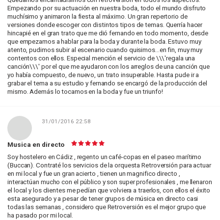
Empezando por su actuación en nuestra boda, todo el mundo disfruto
muchísimo y animaron la fiesta al máximo. Un gran repertorio de
versiones donde escoger con distintos tipos de temas. Querría hacer
hincapié en el gran trato que me dió fernando en todo momento, desde
que empezamos a hablar para la boda y durante la boda. Estuvo muy
atento, pudimos subir al escenario cuando quisimos...en fin, muy muy
contentos con ellos. Especial mención el servicio de \\\'regala una
canción\\\' por el que me ayudaron con los arreglos de una canción que
yo había compuesto, de nuevo, un trato insuperable. Hasta pude ir a
grabar el tema a su estudio y fernando se encargó de la producción del
mismo. Además lo tocamos en la boda y fue un triunfo!
31/01/2016 22:58
Musica en directo
Soy hostelero en Cádiz , regento un café-copas en el paseo marítimo
(Buccan). Contraté los servicios de la orquesta Retroversión para actuar
en mi local y fue un gran acierto , tienen un magnifico directo ,
interactúan mucho con el público y son super profesionales , me llenaron
el local y los clientes me pedían que volviera a traerlos, con ellos el éxito
esta asegurado y a pesar de tener grupos de música en directo casi
todas las semanas , considero que Retroversión es el mejor grupo que
ha pasado por mi local.