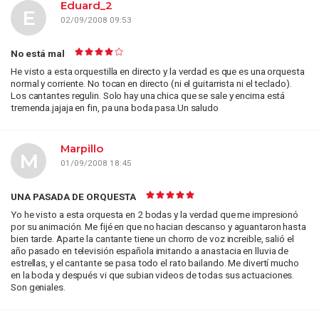
Eduard_2
E
02/09/2008 09:53
No está mal
He visto a esta orquestilla en directo y la verdad es que es una orquesta
normal y corriente. No tocan en directo (ni el guitarrista ni el teclado).
Los cantantes regulin. Solo hay una chica que se sale y encima está
tremenda.jajaja en fin, pa una boda pasa.Un saludo
Marpillo
M
01/09/2008 18:45
UNA PASADA DE ORQUESTA
Yo he visto a esta orquesta en 2 bodas y la verdad que me impresionó
por su animación. Me fijé en que no hacian descanso y aguantaron hasta
bien tarde. Aparte la cantante tiene un chorro de voz increible, salió el
año pasado en televisión española imitando a anastacia en lluvia de
estrellas, y el cantante se pasa todo el rato bailando. Me divertí mucho
en la boda y después vi que subian videos de todas sus actuaciones.
Son geniales.