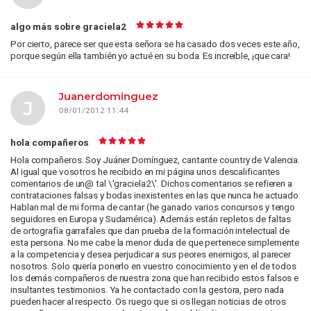
algo más sobre graciela2
Por cierto, parece ser que esta señora se ha casado dos veces este año,
porque según ella también yo actué en su boda. Es increible, ¡que cara!
Juanerdominguez
J
08/01/2012 11:44
hola compañeros
Hola compañeros. Soy Juáner Domínguez, cantante country de Valencia.
Al igual que vosotros he recibido en mi página unos descalificantes
comentarios de un@ tal \'graciela2\'. Dichos comentarios se refieren a
contrataciones falsas y bodas inexistentes en las que nunca he actuado.
Hablan mal de mi forma de cantar (he ganado varios concursos y tengo
seguidores en Europa y Sudamérica). Además están repletos de faltas
de ortografía garrafales que dan prueba de la formación intelectual de
esta persona. No me cabe la menor duda de que pertenece simplemente
a la competencia y desea perjudicar a sus peores enemigos, al parecer
nosotros. Solo quería ponerlo en vuestro conocimiento y en el de todos
los demás compañeros de nuestra zona que han recibido estos falsos e
insultantes testimonios. Ya he contactado con la gestora, pero nada
pueden hacer al respecto. Os ruego que si os llegan noticias de otros