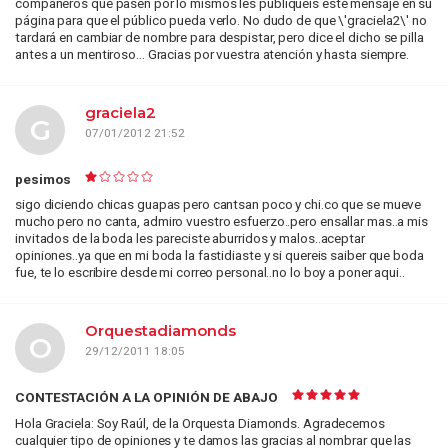
compañeros que pasen por lo mismos les publiquéis este mensaje en su
página para que el público pueda verlo. No dudo de que \'graciela2\' no
tardará en cambiar de nombre para despistar, pero dice el dicho se pilla
antes a un mentiroso... Gracias por vuestra atención y hasta siempre.
graciela2
G
07/01/2012 21:52
pesimos
sigo diciendo chicas guapas pero cantsan poco y chi.co que se mueve
mucho pero no canta, admiro vuestro esfuerzo..pero ensallar mas..a mis
invitados de la boda les pareciste aburridos y malos..aceptar
opiniones..ya que en mi boda la fastidiaste y si quereis saiber que boda
fue, te lo escribire desde mi correo personal..no lo boy a poner aqui..
Orquestadiamonds
O
29/12/2011 18:05
CONTESTACIÓN A LA OPINIÓN DE ABAJO
Hola Graciela: Soy Raúl, de la Orquesta Diamonds. Agradecemos
cualquier tipo de opiniones y te damos las gracias al nombrar que las