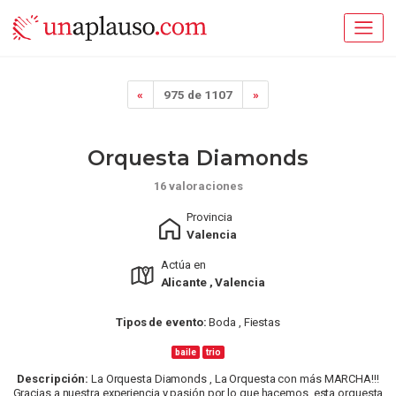
«
975 de 1107
»
Orquesta Diamonds
16 valoraciones
Provincia
Valencia
Actúa en
Alicante , Valencia
Tipos de evento:
Boda , Fiestas
baile
trio
Descripción:
La Orquesta Diamonds , La Orquesta con más MARCHA!!!
Gracias a nuestra experiencia y pasión por lo que hacemos, esta orquesta