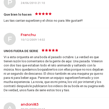
P
24/06/2010 21:10
Que bien lo hacen
Las tias cantan superbien y el chico no para. Me gustan!!!
Franchu
F
10/12/2009 14:02
UNOS FUERA DE SERIE
Vi a esta orquesta en una boda el pasado octubre. La verdad es que
tienen razón los comentarios de la gente de aqui. Una pasada. Vinieron
con dos tias que estaban todo el rato animando y saltando con la
música. Nos quedamos boquiabiertos con ellas porque no nos dejaban
ni un segundo de descanso. El chico también es una maquina ya que no
para ni para beber agua. Parecen un equipo superbienformado y con
mucha experiencia. La novia, que es mi prima, los vió por internet y los
contrató después le publicaron los videos de su boda en su pagina web.
De verdad, unos fuera de serie estos tios y tias.
andoni83
A