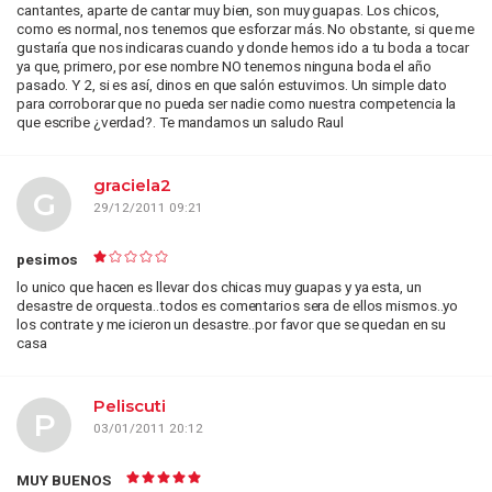
cantantes, aparte de cantar muy bien, son muy guapas. Los chicos,
como es normal, nos tenemos que esforzar más. No obstante, si que me
gustaría que nos indicaras cuando y donde hemos ido a tu boda a tocar
ya que, primero, por ese nombre NO tenemos ninguna boda el año
pasado. Y 2, si es así, dinos en que salón estuvimos. Un simple dato
para corroborar que no pueda ser nadie como nuestra competencia la
que escribe ¿verdad?. Te mandamos un saludo Raul
graciela2
G
29/12/2011 09:21
pesimos
lo unico que hacen es llevar dos chicas muy guapas y ya esta, un
desastre de orquesta..todos es comentarios sera de ellos mismos..yo
los contrate y me icieron un desastre..por favor que se quedan en su
casa
Peliscuti
P
03/01/2011 20:12
MUY BUENOS