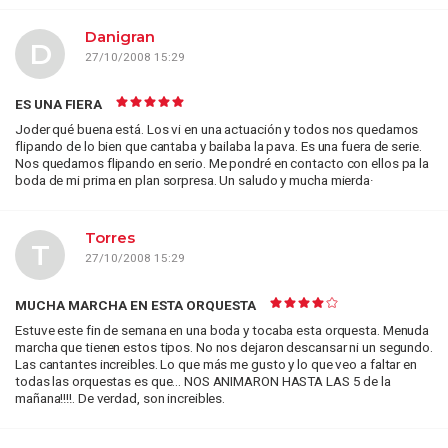
Danigran
D
27/10/2008 15:29
ES UNA FIERA
Joder qué buena está. Los vi en una actuación y todos nos quedamos
flipando de lo bien que cantaba y bailaba la pava. Es una fuera de serie.
Nos quedamos flipando en serio. Me pondré en contacto con ellos pa la
boda de mi prima en plan sorpresa. Un saludo y mucha mierda·
Torres
T
27/10/2008 15:29
MUCHA MARCHA EN ESTA ORQUESTA
Estuve este fin de semana en una boda y tocaba esta orquesta. Menuda
marcha que tienen estos tipos. No nos dejaron descansar ni un segundo.
Las cantantes increibles. Lo que más me gusto y lo que veo a faltar en
todas las orquestas es que... NOS ANIMARON HASTA LAS 5 de la
mañana!!!!. De verdad, son increibles.