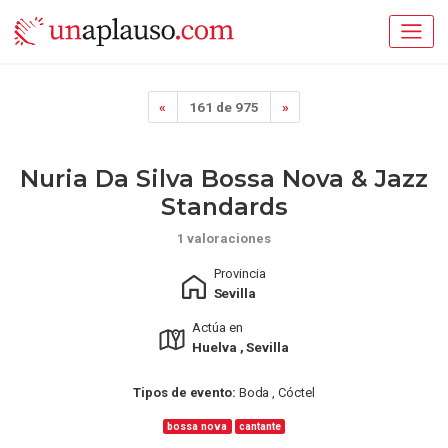
«
161 de 975
»
Nuria Da Silva Bossa Nova & Jazz
Standards
1 valoraciones
Provincia
Sevilla
Actúa en
Huelva , Sevilla
Tipos de evento:
Boda , Cóctel
bossa nova
cantante