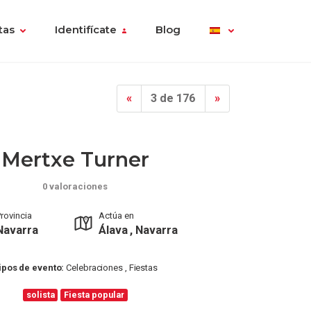
tas
Identifícate
Blog
«
3 de 176
»
Mertxe Turner
0 valoraciones
rovincia
Actúa en
Navarra
Álava , Navarra
ipos de evento:
Celebraciones , Fiestas
solista
Fiesta popular