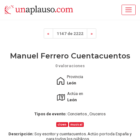
«
1147 de 2222
»
Manuel Ferrero Cuentacuentos
0 valoraciones
Provincia
León
Actúa en
León
Tipos de evento:
Conciertos , Cruceros
clown
musical
Descripción:
Soy escritor y cuentacuentos. Actúo por toda España y
para todos los públicos. ...