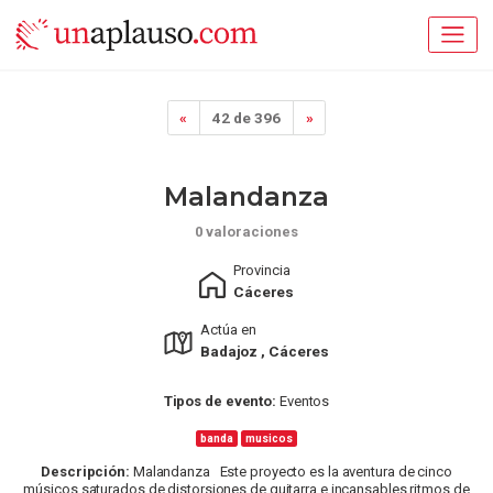
«
42 de 396
»
Malandanza
0 valoraciones
Provincia
Cáceres
Actúa en
Badajoz , Cáceres
Tipos de evento:
Eventos
banda
musicos
Descripción:
Malandanza Este proyecto es la aventura de cinco
músicos saturados de distorsiones de guitarra e incansables ritmos de