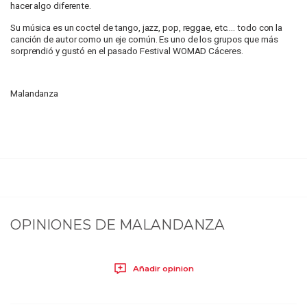
hacer algo diferente.
Su música es un coctel de tango, jazz, pop, reggae, etc.… todo con la
canción de autor como un eje común. Es uno de los grupos que más
sorprendió y gustó en el pasado Festival WOMAD Cáceres.
Malandanza
OPINIONES DE
MALANDANZA
Añadir opinion