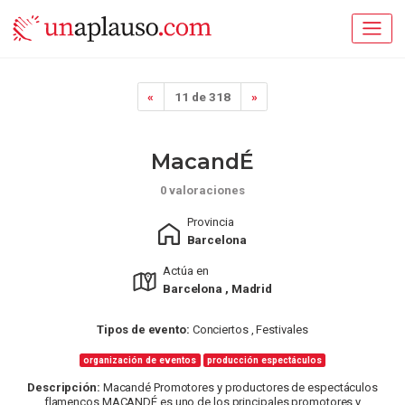
«
11 de 318
»
MacandÉ
0 valoraciones
Provincia
Barcelona
Actúa en
Barcelona , Madrid
Tipos de evento:
Conciertos , Festivales
organización de eventos
producción espectáculos
Descripción:
Macandé Promotores y productores de espectáculos
flamencos MACANDÉ es uno de los principales promotores y