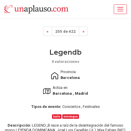
«
255 de 422
»
Legendb
0 valoraciones
Provincia
Barcelona
Actúa en
Barcelona , Madrid
Tipos de evento:
Conciertos , Festivales
baile
merengue
Descripción:
LEGEND_B nace a raíz de la desintegración del famoso
grupo LEYENDA DOMINICANA, José Luis Capellán (JL), Max Fabian (MC),