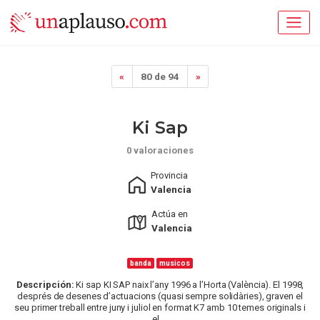
«
80 de 94
»
Ki Sap
0 valoraciones
Provincia
Valencia
Actúa en
Valencia
banda
musicos
Descripción:
Ki sap KI SAP naix l’any 1996 a l’Horta (València). El 1998,
després de desenes d’actuacions (quasi sempre solidàries), graven el
seu primer treball entre juny i juliol en format K7 amb 10 temes originals i
el ...