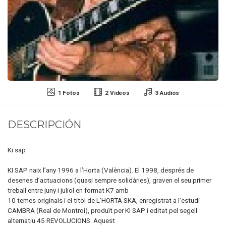
1 Fotos
2 Vídeos
3 Audios
DESCRIPCIÓN
Ki sap
KI SAP naix l’any 1996 a l’Horta (València). El 1998, després de
desenes d’actuacions (quasi sempre solidàries), graven el seu primer
treball entre juny i juliol en format K7 amb
10 temes originals i el títol de L'HORTA SKA, enregistrat a l’estudi
CAMBRA (Real de Montroi), produït per KI SAP i editat pel segell
alternatiu 45 REVOLUCIONS. Aquest