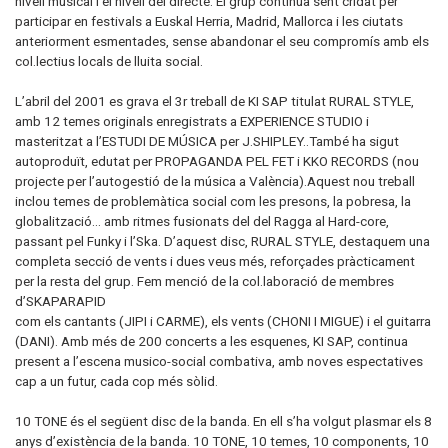
nivell musical i el nivell del directe. El grup continua sent cridat per
participar en festivals a Euskal Herria, Madrid, Mallorca i les ciutats
anteriorment esmentades, sense abandonar el seu compromís amb els
col.lectius locals de lluita social.
L’abril del 2001 es grava el 3r treball de KI SAP titulat RURAL STYLE,
amb 12 temes originals enregistrats a EXPERIENCE STUDIO i
masteritzat a l’ESTUDI DE MÚSICA per J.SHIPLEY..També ha sigut
autoproduït, edutat per PROPAGANDA PEL FET i KKO RECORDS (nou
projecte per l’autogestió de la música a València).Aquest nou treball
inclou temes de problemàtica social com les presons, la pobresa, la
globalització... amb ritmes fusionats del del Ragga al Hard-core,
passant pel Funky i l’Ska. D’aquest disc, RURAL STYLE, destaquem una
completa secció de vents i dues veus més, reforçades pràcticament
per la resta del grup. Fem menció de la col.laboració de membres
d’SKAPARAPID
com els cantants (JIPI i CARME), els vents (CHONI I MIGUE) i el guitarra
(DANI). Amb més de 200 concerts a les esquenes, KI SAP, continua
present a l’escena musico-social combativa, amb noves espectatives
cap a un futur, cada cop més sòlid.
10 TONE és el següent disc de la banda. En ell s’ha volgut plasmar els 8
anys d’existència de la banda. 10 TONE, 10 temes, 10 components, 10