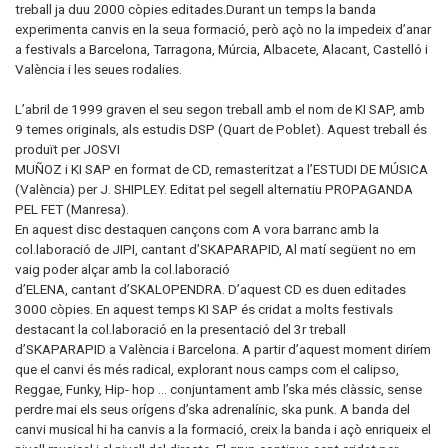
treball ja duu 2000 còpies editades.Durant un temps la banda
experimenta canvis en la seua formació, però açò no la impedeix d’anar
a festivals a Barcelona, Tarragona, Múrcia, Albacete, Alacant, Castelló i
València i les seues rodalies.
L’abril de 1999 graven el seu segon treball amb el nom de KI SAP, amb
9 temes originals, als estudis DSP (Quart de Poblet). Aquest treball és
produït per JOSVI
MUÑOZ i KI SAP en format de CD, remasteritzat a l’ESTUDI DE MÚSICA
(València) per J. SHIPLEY. Editat pel segell alternatiu PROPAGANDA
PEL FET (Manresa).
En aquest disc destaquen cançons com A vora barranc amb la
col.laboració de JIPI, cantant d’SKAPARAPID, Al matí següent no em
vaig poder alçar amb la col.laboració
d’ELENA, cantant d’SKALOPENDRA. D’aquest CD es duen editades
3000 còpies. En aquest temps KI SAP és cridat a molts festivals
destacant la col.laboració en la presentació del 3r treball
d’SKAPARAPID a València i Barcelona. A partir d’aquest moment diríem
que el canvi és més radical, explorant nous camps com el calipso,
Reggae, Funky, Hip- hop … conjuntament amb l’ska més clàssic, sense
perdre mai els seus orígens d’ska adrenalínic, ska punk. A banda del
canvi musical hi ha canvis a la formació, creix la banda i açò enriqueix el