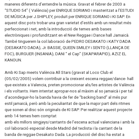
maneres diferents d’entendre la música. Gravat el febrer de 2003 a
“STUDIO 54” ( València) per ENRIQUE SORIANO i masteritzat a l’ESTUDI
DE MÚSICA per J.SHIPLEY, produït per ENRIQUE SORIANO i KI SAP. En
aquest disc pots trobar una gran varietat d’estils amb un resultat més
perfeccionat i net, amb la introducció de temes amb bases
electròniques i profunditzant en el New Reggae i Dance hall Jamaicà.
També tinguerem la col.laboració de PEDRO DESAKATO i KATY DADA
(DESAKATO DADA); Jr. BASSIE, QUEEN SMILEY i SENTO (LLANÇA DE
FOC); BURGUER (INSANIA); DANI “ el Cap” (SKAPARAPID); AZIZ EL
KANOUN.
Amb Ki Sap meets València All Stars (gravat al Loco Club el
(05/02/2005) volem contribuir a la creixent escena reggae/dance- hall
que existeix a Valencia, preten promocionar als/les artistes de València
i els voltants. Hem intentat apropar-nos al màxim al so jamaicà i per tal
d’acondeguir-ho la banda havia de fer de “backing band” al més pur
estil jamaicà, però amb la peculiaritat de que la major part dels ritmes
que sonen al disc són originals de KI SAP. Per realitzar aquest projecte
amb 14 temes hem comptat
amb els millors singjeys/cantants de l’escena actual valenciana i amb la
col·laboració especial desde Madrid del teclista i la cantant de la
banda de reggae Desakato Dada. La producció del disc ha estat a