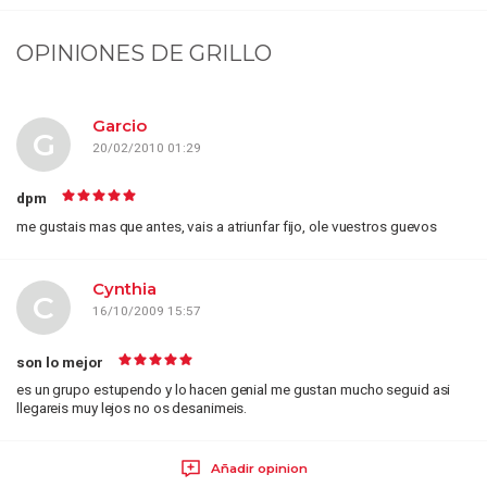
OPINIONES DE
GRILLO
Garcio
G
20/02/2010 01:29
dpm
me gustais mas que antes, vais a atriunfar fijo, ole vuestros guevos
Cynthia
C
16/10/2009 15:57
son lo mejor
es un grupo estupendo y lo hacen genial me gustan mucho seguid asi
llegareis muy lejos no os desanimeis.
Añadir opinion