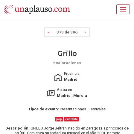
«
373 de 396
»
Grillo
2 valoraciones
Provincia
Madrid
Actúa en
Madrid , Murcia
Tipos de evento:
Presentaciones , Festivales
pop
cantante
Descripción:
GRILLO Jorge Beltrán, nacido en Zaragoza a principios de
los ´80. Comienza su andadura musical en el año 2001, primero