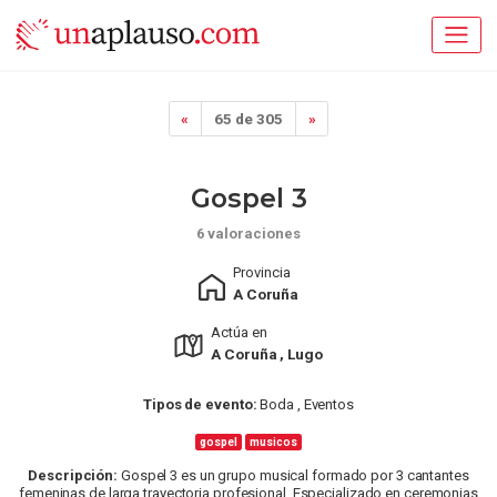
«
65 de 305
»
Gospel 3
6 valoraciones
Provincia
A Coruña
Actúa en
A Coruña , Lugo
Tipos de evento:
Boda , Eventos
gospel
musicos
Descripción:
Gospel 3 es un grupo musical formado por 3 cantantes
femeninas de larga trayectoria profesional. Especializado en ceremonias