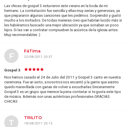
Las chicas de gospel 3 estuvieron este verano en la boda de mi
hermano. La contratación fue sencilla y ellas muy serias y generosas, ya
que prepararon algunas canciones que les pedimos. Sorprendió y gustó
mucho a los invitados. De todas maneras creo que habrían lucido más si
les hubiéramos buscado una mejor ubicación ya que sonaban un poco
lejos. Si las van a contratar comprueben la acústica de la iglesia antes.
Muy recomendables :)
FáTima
F
22/08/2011 20:37
Gospel 3
Nos hemos casado el 24 de Julio del 2011 y Gospel 3 canto en nuestra
ceremonia. Fue un exito, a nosotros nos encantó y la gente que asistio
quedo maravillada con ganas de volver a escucharlas.Sinceramente
Gospel 3 es un grupo que merece la pena contratar si te gusta este tipo
de música. Además son unas auténticas profesionales.GRACIAS
CHICAS
TRILITO
T
18/08/2011 20:13