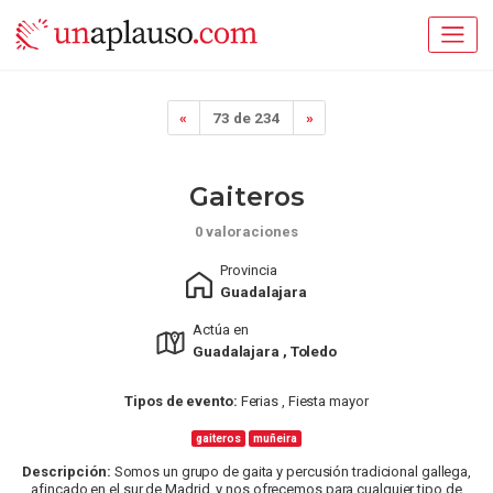
«
73 de 234
»
Gaiteros
0 valoraciones
Provincia
Guadalajara
Actúa en
Guadalajara , Toledo
Tipos de evento:
Ferias , Fiesta mayor
gaiteros
muñeira
Descripción:
Somos un grupo de gaita y percusión tradicional gallega,
afincado en el sur de Madrid, y nos ofrecemos para cualquier tipo de